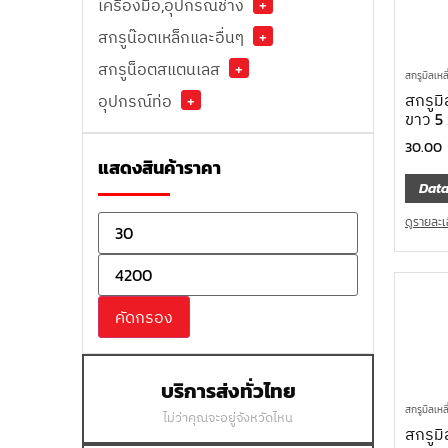
เครื่องมือ,อุปกรณ์ช่าง
+
สกรูน๊อตเหล็กและอื่นๆ
+
สกรูน็อตสแตนเลส
+
สกรูมิลเหล
สกรูมิ
อุปกรณ์ท่อ
+
ขาว 5
30.00
แสดงสินค้าราคา
Data
ดูรายละเ
คัดกรอง
บริการส่งทั่วไทย
สกรูมิลเหล
ไม่ว่าคุณจะอยู่จังหวัดไหน
สกรูมิ