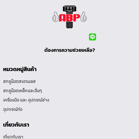
ต้องการความช่วยเหลือ?
หมวดหมู่สินค้า
สกรูน๊อตสแตนเลส
สกรูน๊อตเหล็กและอื่นๆ
เครื่องมือ และ อุปกรณ์ช่าง
อุปกรณ์ท่อ
เกี่ยวกับเรา
เกี่ยวกับเรา