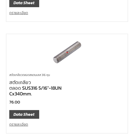
Data Sheet
ดูรายละเอียด
สตัดเกลียวตลอดสแตนเลส 316 หุน
สตัดเกลียว
ตลอด SUS316 5/16″-18UN
Cx340mm.
76.00
Data Sheet
ดูรายละเอียด