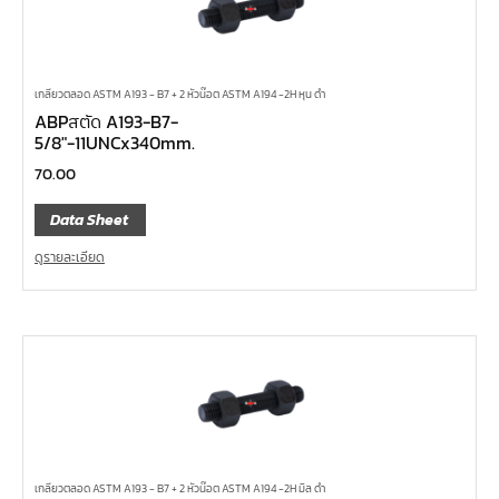
เกลียวตลอด ASTM A193 - B7 + 2 หัวน๊อต ASTM A194 -2H หุน ดำ
ABPสตัด A193-B7-
5/8″-11UNCx340mm.
70.00
Data Sheet
ดูรายละเอียด
เกลียวตลอด ASTM A193 - B7 + 2 หัวน๊อต ASTM A194 -2H มิล ดำ