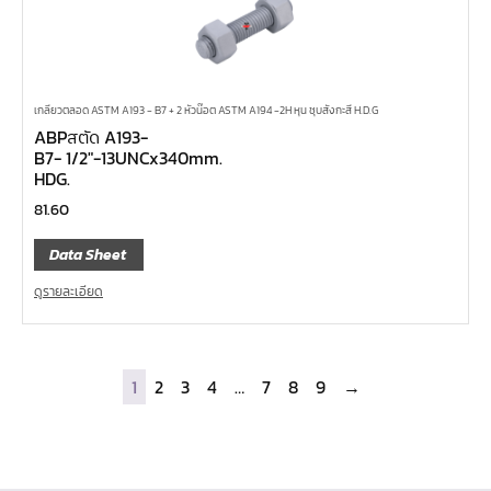
เกลียวตลอด ASTM A193 - B7 + 2 หัวน๊อต ASTM A194 -2H หุน ชุบสังกะสี H.D.G
ABPสตัด A193-
B7- 1/2″-13UNCx340mm.
HDG.
81.60
Data Sheet
ดูรายละเอียด
1
2
3
4
…
7
8
9
→