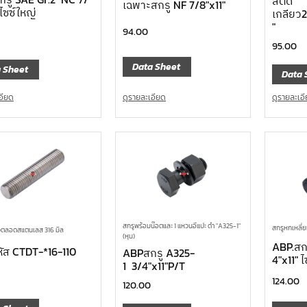
สตัด
เฉพาะสกรู NF 7/8″x11″
 ไซซ์ใหญ่
เกลียว2
″
94.00
95.00
Data Sheet
 Sheet
Data 
ดูรายละเอียด
อียด
ดูรายละเอ
สกรูพร้อมน๊อตและ 1 แหวนอีแปะ ดำ "A325-1"
สกรูหกเหลี่
วตลอดสแตนเลส 316 มิล
(หุน)
ABP.สก
รหัส CTDT-*16-110
ABPสกรู A325-
4″x11″ 
1 3/4″x11″P/T
124.00
120.00