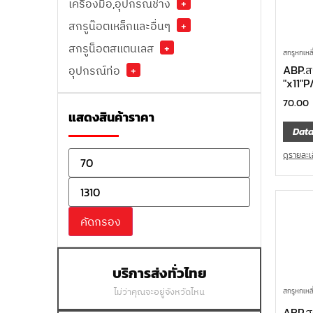
เครื่องมือ,อุปกรณ์ช่าง
+
สกรูน๊อตเหล็กและอื่นๆ
+
สกรูน็อตสแตนเลส
+
สกรูหกเหล
ABP.ส
อุปกรณ์ท่อ
+
″x11″P
70.00
แสดงสินค้าราคา
Data
ดูรายละเ
คัดกรอง
บริการส่งทั่วไทย
ไม่ว่าคุณจะอยู่จังหวัดไหน
สกรูหกเหล
ABP.ส