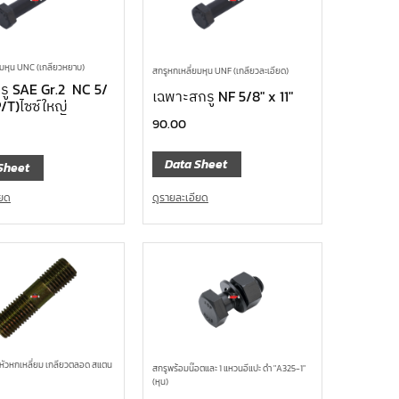
ยมหุน UNC (เกลียวหยาบ)
สกรูหกเหลี่ยมหุน UNF (เกลียวละเอียด)
รู SAE Gr.2 NC 5/
เฉพาะสกรู NF 5/8″ x 11″
P/T)ไซซ์ใหญ่
90.00
Data Sheet
Sheet
ดูรายละเอียด
ียด
หัวหกเหลี่ยม เกลียวตลอด สแตน
สกรูพร้อมน๊อตและ 1 แหวนอีแปะ ดำ "A325-1"
(หุน)