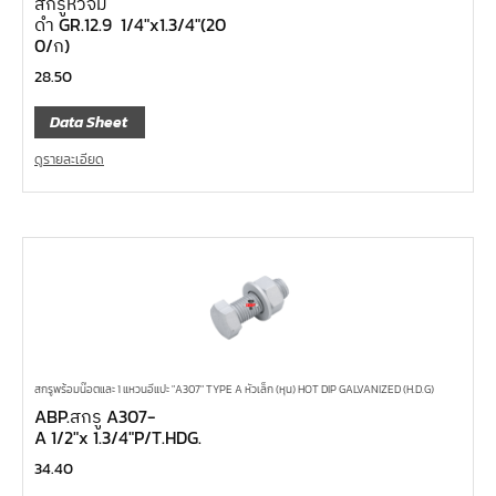
สกรูหัวจม
ดำ GR.12.9 1/4″x1.3/4″(20
0/ก)
28.50
Data Sheet
ดูรายละเอียด
สกรูพร้อมน๊อตและ 1 แหวนอีแปะ "A307" TYPE A หัวเล็ก (หุน) HOT DIP GALVANIZED (H.D.G)
ABP.สกรู A307-
A 1/2″x 1.3/4″P/T.HDG.
34.40