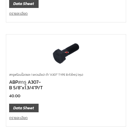
Data Sheet
ดูรายละเอียด
สกรูพร้อมน๊อตและ 1 แหวนอีแปะ ดำ "A307" TYPE B หัวใหญ่ (หุน)
ABPสกรู A307-
B 5/8″x1.3/4″P/T
40.00
Data Sheet
ดูรายละเอียด