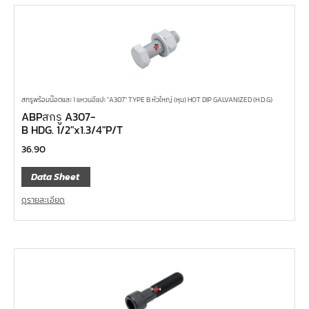
สกรูพร้อมน๊อตและ 1 แหวนอีแปะ "A307" TYPE B หัวใหญ่ (หุน) HOT DIP GALVANIZED (H.D.G)
ABPสกรู A307-
B HDG. 1/2″x1.3/4″P/T
36.90
Data Sheet
ดูรายละเอียด