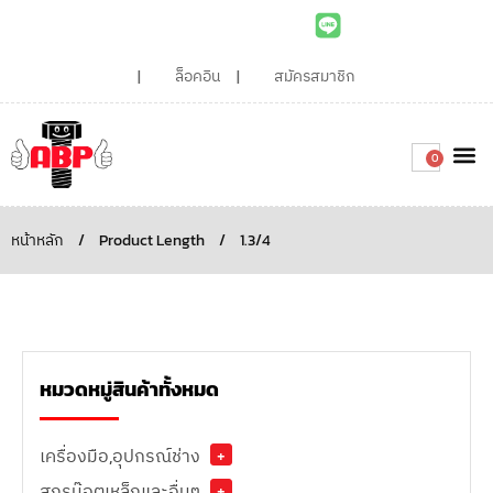
ล็อคอิน
สมัครสมาชิก
0
เกี่ยวกับเรา
สินค้าท
ไอเดียและบทความน่ารู้
ติดต่อเรา
Around the
ความยั่
สั่งซื้อเลย
หน้าหลัก
/
Product Length
/
1.3/4
หมวดหมู่สินค้าทั้งหมด
เครื่องมือ,อุปกรณ์ช่าง
+
สกรูน๊อตเหล็กและอื่นๆ
+