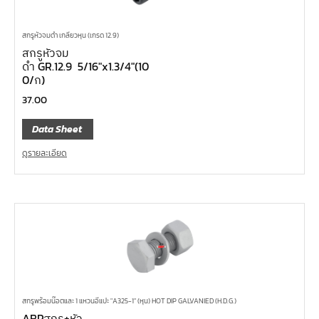
สกรูหัวจมดำ เกลียวหุน (เกรด 12.9)
สกรูหัวจม
ดำ GR.12.9 5/16″x1.3/4″(10
0/ก)
37.00
Data Sheet
ดูรายละเอียด
สกรูพร้อมน๊อตและ 1 แหวนอีแปะ "A325-1" (หุน) HOT DIP GALVANIED (H.D.G.)
ABPสกรู+หัว