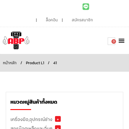
ล็อคอิน
สมัครสมาชิก
0
เกี่ยวกับเรา
สินค้าท
ไอเดียและบทความน่ารู้
ติดต่อเรา
Around the
ความยั่
สั่งซื้อเลย
หน้าหลัก
/
Product L1
/
41
หมวดหมู่สินค้าทั้งหมด
เครื่องมือ,อุปกรณ์ช่าง
+
สกรูน๊อตเหล็กและอื่นๆ
+