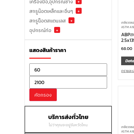
เครื่องมือ,อุปกรณ์ช่าง
+
สกรูน๊อตเหล็กและอื่นๆ
+
สกรูน็อตสแตนเลส
+
เกลียวตลอ
ASTM A194
อุปกรณ์ท่อ
+
ABPสต
2.5x1
68.00
แสดงสินค้าราคา
Data
ดูรายละเ
คัดกรอง
บริการส่งทั่วไทย
ไม่ว่าคุณจะอยู่จังหวัดไหน
เกลียวตลอ
ASTM A194