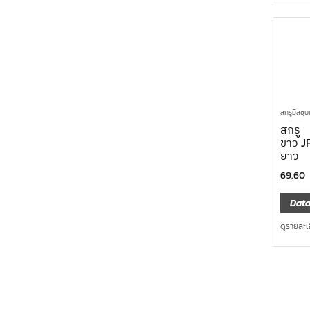
สกรูมิลชุบ
สกรู
ขาว J
ยาว
69.60
Data
ดูรายละเ