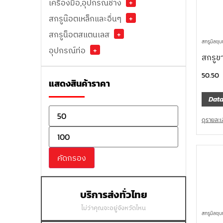
เครื่องมือ,อุปกรณ์ช่าง
+
สกรูน๊อตเหล็กและอื่นๆ
+
สกรูน็อตสแตนเลส
+
สกรูมิลชุบ
อุปกรณ์ท่อ
+
สกรูข
50.50
แสดงสินค้าราคา
Data
ดูรายละเ
คัดกรอง
บริการส่งทั่วไทย
ไม่ว่าคุณจะอยู่จังหวัดไหน
สกรูมิลชุบ