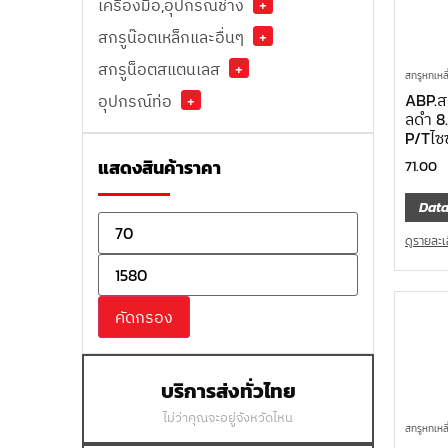
เครื่องมือ,อุปกรณ์ช่าง
+
สกรูน๊อตเหล็กและอื่นๆ
+
สกรูน็อตสแตนเลส
+
สกรูหกเหลี
ABP.สก
อุปกรณ์ท่อ
+
ลดำ 8
P/Tไซ
แสดงสินค้าราคา
71.00
Data
ดูรายละเ
คัดกรอง
บริการส่งทั่วไทย
ไม่ว่าคุณจะอยู่จังหวัดไหน
สกรูหกเหลี