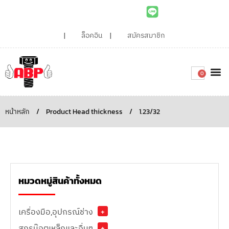
ล็อคอิน
สมัครสมาชิก
0
เกี่ยวกับเรา
สินค้าท
ไอเดียและบทความน่ารู้
ติดต่อเรา
Around the
ความยั่
สั่งซื้อเลย
หน้าหลัก
/
Product Head thickness
/
1.23/32
หมวดหมู่สินค้าทั้งหมด
เครื่องมือ,อุปกรณ์ช่าง
+
สกรูน๊อตเหล็กและอื่นๆ
+