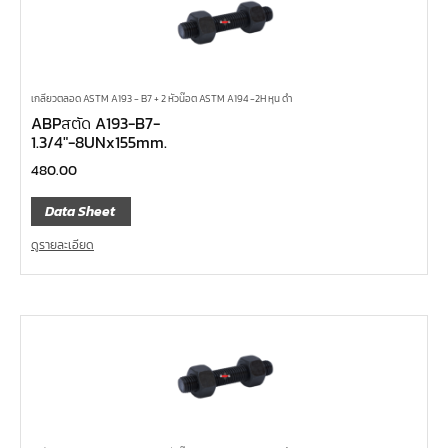
เกลียวตลอด ASTM A193 - B7 + 2 หัวน๊อต ASTM A194 -2H หุน ดำ
ABPสตัด A193-B7-
1.3/4″-8UNx155mm.
480.00
Data Sheet
ดูรายละเอียด