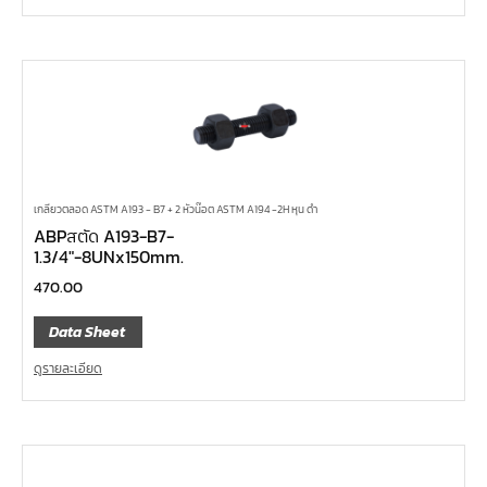
เกลียวตลอด ASTM A193 - B7 + 2 หัวน๊อต ASTM A194 -2H หุน ดำ
ABPสตัด A193-B7-
1.3/4″-8UNx150mm.
470.00
Data Sheet
ดูรายละเอียด