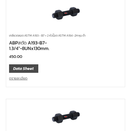
เกลียวตลอด ASTM A193 - B7 + 2 หัวน๊อต ASTM A194 -2H หุน ดำ
ABPสตัด A193-B7-
1.3/4″-8UNx130mm.
450.00
Data Sheet
ดูรายละเอียด