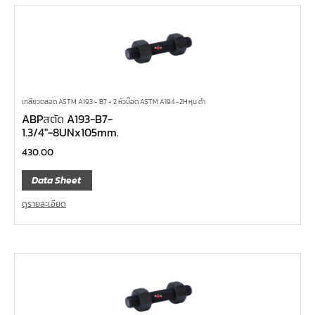
เกลียวตลอด ASTM A193 - B7 + 2 หัวน๊อต ASTM A194 -2H หุน ดำ
ABPสตัด A193-B7-
1.3/4″-8UNx105mm.
430.00
Data Sheet
ดูรายละเอียด