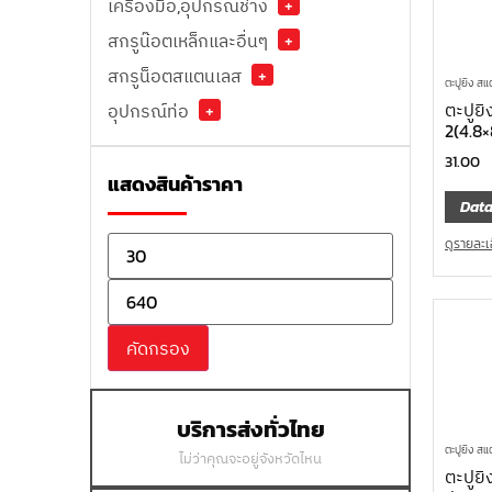
เครื่องมือ,อุปกรณ์ช่าง
+
สกรูน๊อตเหล็กและอื่นๆ
+
สกรูน็อตสแตนเลส
+
ตะปูยิง ส
ตะปูย
อุปกรณ์ท่อ
+
2(4.8
31.00
แสดงสินค้าราคา
Data
ดูรายละเ
คัดกรอง
บริการส่งทั่วไทย
ตะปูยิง ส
ไม่ว่าคุณจะอยู่จังหวัดไหน
ตะปูยิ