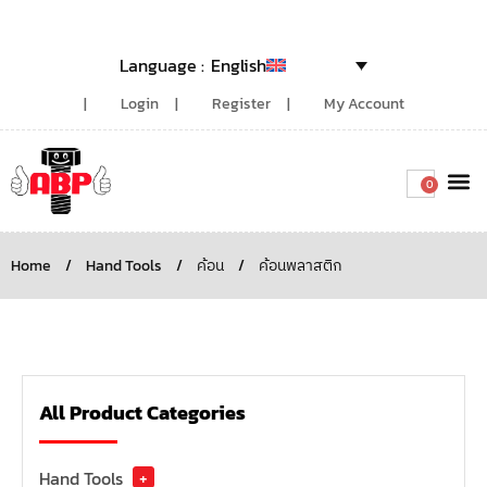
English
Login
Register
My Account
0
Around the
Home
/
Hand Tools
/
ค้อน
/
ค้อนพลาสติก
All Product Categories
Hand Tools
+