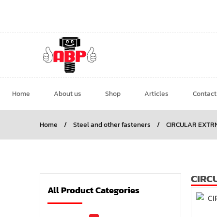
Home
About us
Shop
Articles
Contact
Home
/
Steel and other fasteners
/
CIRCULAR EXTR
CIRC
All Product Categories