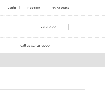
Login
Register
My Account
0.00
Call us 02-123-3700