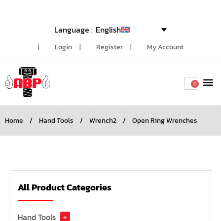
English
Login
Register
My Account
0
Around the
Home
/
Hand Tools
/
Wrench2
/
Open Ring Wrenches
All Product Categories
Hand Tools
+