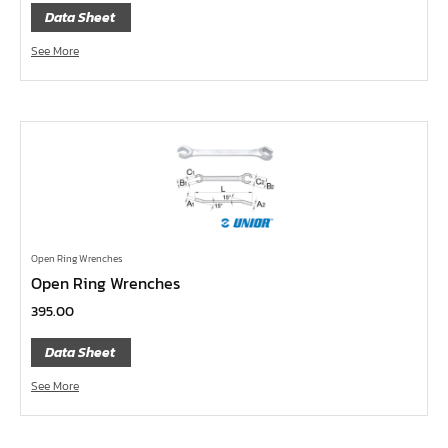
กล่องเครื่องมือ
Data Sheet
ประแจ-แหวน-ปากตาย
See More
ไขควง
ข้อต่อทองเหลือง,copperลม
เครื่องยิงรีเวทนัท
กระบอกอัดจารบี
ประแจแหวน,ปากตาย
ประแจหกเหลี่ยม
Open Ring Wrenches
แปรงทาสี
Open Ring Wrenches
ต๊าป แอ๊ปโก้ ABPCO
395.00
ลูกบ๊อกซ์ การบิน AeroSpace Standard AS954E สั้น ยาว
Data Sheet
บ๊อกข้ออ่อน 1/4"
See More
ไขควงตอก
ไขควงข้อต่อ