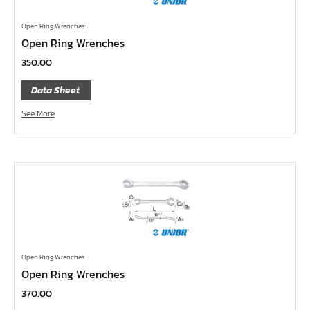
ข้อเพิ่ม, ข้อลด
Open Ring Wrenches
ข้อต่อ
Open Ring Wrenches
ด้ามขันบ๊อกซ์, ด้ามเลื่อน, ด้ามขันตัวแอล, ด้ามควง
350.00
ด้ามฟรี
Data Sheet
บ๊อกซ์เดือยโผล่
See More
ประแจตะขอ
ประแจ L หกเหลี่ยม,ท๊อกซ์,หัวบ๊อกซ์
เหล็กส่ง, เหล็กสกัด, เหล็กตอก
ค้อน
คีม
เครื่องมืองานไฟฟ้าแรงสูง
เครื่องมือก่อสร้าง
Open Ring Wrenches
Open Ring Wrenches
ลูกบ๊อกซ์ลม
370.00
ลูกบ๊อกซ์