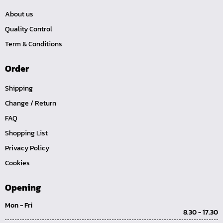
ค้อนพลาสติก
About us
ค้อนช่างเหล็ก
Quality Control
ค้อนทุบหิน
Term & Conditions
ค้อนช่างทอง
ค้อนหัวกลม
Order
คีมตัดสายเคเบิ้ล
Shipping
คีมย้ำสายไฟ
Change / Return
คีมล๊อค
FAQ
คีมหนีบ-ถ่างแหวน
Shopping List
คีมปากนกแก้ว,​คีมตัดตะปู
Privacy Policy
คีมปากแหลม
Cookies
คีมปากเฉียง
Opening
คีมคอม้า
Mon - Fri
คีมปากจิ้งจก
8.30 - 17.30