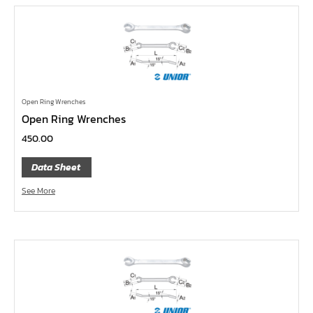
ไขควงท๊อกซ์,ไขควงท๊อกซ์มีรู
ไขควงหัวบ๊อกซ์
ไขควงสลับ
ไขควงแบน
ไขควงแฉก Pozi
Open Ring Wrenches
ไขควงแฉก
Open Ring Wrenches
ข้อลด
450.00
ข้อเพิ่ม
Data Sheet
หัวขัน
See More
ข้อต่อฟรี
ข้ออ่อน
ข้อต่อ หักมุม
ข้อต่อ
ด้ามควง