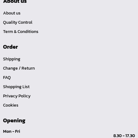
About us
คีมปากนกแก้ว,​คีมตัดตะปู
About us
คีมปากแหลม
Quality Control
คีมปากเฉียง
Term & Conditions
คีมคอม้า
Order
คีมปากจิ้งจก
บ๊อกซ์เดือยโผล่ Z-Series หกเหลี่ยม,ท๊อกซ์ ขนาด 1/4",
Shipping
3/8", 1/2"
Change / Return
ด้ามฟรี, ด้ามบ๊อกซ์ Z-Series ขนาด 1/4", 3/8", 1/2"
FAQ
ลูกบ๊อกซ์ สั้น, ยาว Koken Z-Series ขนาด 1/4", 3/8", 1/2"
Shopping List
ข้อต่อ Z-Series ขนาด 1/4", 3/8", 1/2"
Privacy Policy
ซ็อกเก็ต Z-Series
Cookies
ลูกบ๊อกซ์ การบิน
Opening
ไขควงตอก
Mon - Fri
ไขควง Koken
8.30 - 17.30