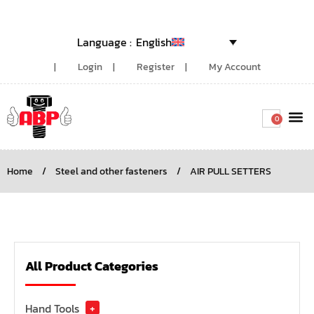
English
Login
Register
My Account
0
Around the
Home
/
Steel and other fasteners
/
AIR PULL SETTERS
All Product Categories
Hand Tools
+