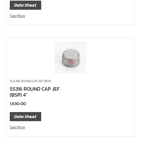
Data Sheet
ค้อนพลาสติก
ค้อนช่างเหล็ก
See More
ค้อนทุบหิน
ค้อนช่างทอง
ค้อนหัวกลม
คีมตัดสายเคเบิ้ล
คีมย้ำสายไฟ
คีมล๊อค
SUS316 ROUND CAP JEF (BSP)
คีมหนีบ-ถ่างแหวน
SS316 ROUND CAP JEF
(BSP) 4″
คีมปากนกแก้ว,​คีมตัดตะปู
1,630.00
คีมปากแหลม
Data Sheet
คีมปากเฉียง
คีมคอม้า
See More
คีมปากจิ้งจก