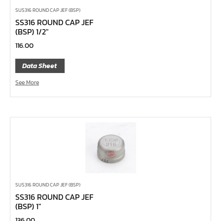
ลูกบ๊อกซ์
SUS316 ROUND CAP JEF (BSP)
กล่องเครื่องมือ
SS316 ROUND CAP JEF
(BSP) 1/2″
ประแจ-แหวน-ปากตาย
116.00
ไขควง
ข้อต่อทองเหลือง,copperลม
Data Sheet
เครื่องยิงรีเวทนัท
See More
กระบอกอัดจารบี
ประแจแหวน,ปากตาย
ประแจหกเหลี่ยม
แปรงทาสี
ต๊าป แอ๊ปโก้ ABPCO
ลูกบ๊อกซ์ การบิน AeroSpace Standard AS954E สั้น ยาว
SUS316 ROUND CAP JEF (BSP)
บ๊อกข้ออ่อน 1/4"
SS316 ROUND CAP JEF
ไขควงตอก
(BSP) 1″
ไขควงข้อต่อ
136.00