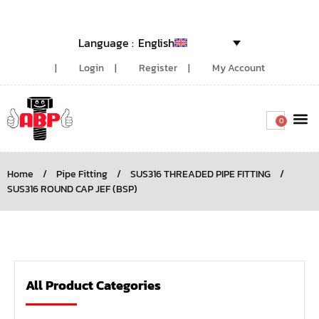
English
Login
Register
My Account
0
Around the
Home
/
Pipe Fitting
/
SUS316 THREADED PIPE FITTING
/
SUS316 ROUND CAP JEF (BSP)
All Product Categories