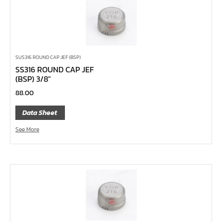
ไขควง Koken
ข้อเพิ่ม, ข้อลด
ข้อต่อ
ด้ามขันบ๊อกซ์, ด้ามเลื่อน, ด้ามขันตัวแอล, ด้ามควง
SUS316 ROUND CAP JEF (BSP)
ด้ามฟรี
SS316 ROUND CAP JEF
(BSP) 3/8″
บ๊อกซ์เดือยโผล่
88.00
ประแจตะขอ
ประแจ L หกเหลี่ยม,ท๊อกซ์,หัวบ๊อกซ์
Data Sheet
เหล็กส่ง, เหล็กสกัด, เหล็กตอก
See More
ค้อน
คีม
เครื่องมืองานไฟฟ้าแรงสูง
เครื่องมือก่อสร้าง
ลูกบ๊อกซ์ลม