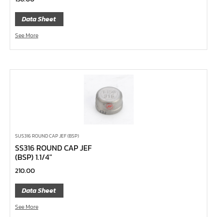
ไขควงท๊อกซ์,ไขควงท๊อกซ์มีรู
Data Sheet
ไขควงหัวบ๊อกซ์
See More
ไขควงสลับ
ไขควงแบน
ไขควงแฉก Pozi
ไขควงแฉก
ข้อลด
ข้อเพิ่ม
หัวขัน
SUS316 ROUND CAP JEF (BSP)
SS316 ROUND CAP JEF
ข้อต่อฟรี
(BSP) 1.1/4″
ข้ออ่อน
210.00
ข้อต่อ หักมุม
Data Sheet
ข้อต่อ
See More
ด้ามควง