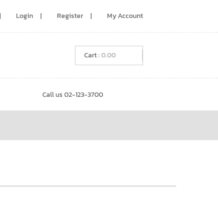
Login
Register
My Account
0.00
Call us 02-123-3700