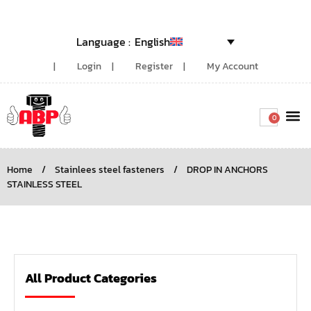
English
Login
Register
My Account
0
Around the
Home
/
Stainlees steel fasteners
/
DROP IN ANCHORS
STAINLESS STEEL
All Product Categories