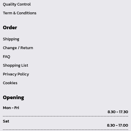
คีมหนีบ-ถ่างแหวน
Quality Control
คีมปากนกแก้ว,​คีมตัดตะปู
Term & Conditions
คีมปากแหลม
Order
คีมปากเฉียง
Shipping
คีมคอม้า
Change / Return
คีมปากจิ้งจก
FAQ
บ๊อกซ์เดือยโผล่ Z-Series หกเหลี่ยม,ท๊อกซ์ ขนาด 1/4",
Shopping List
3/8", 1/2"
Privacy Policy
ด้ามฟรี, ด้ามบ๊อกซ์ Z-Series ขนาด 1/4", 3/8", 1/2"
Cookies
ลูกบ๊อกซ์ สั้น, ยาว Koken Z-Series ขนาด 1/4", 3/8", 1/2"
ข้อต่อ Z-Series ขนาด 1/4", 3/8", 1/2"
Opening
ซ็อกเก็ต Z-Series
Mon - Fri
8.30 - 17.30
ลูกบ๊อกซ์ การบิน
Sat
ไขควงตอก
8.30 - 17.00