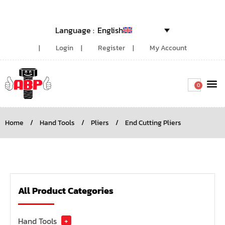
English
Login
Register
My Account
0
Around the
Home
/
Hand Tools
/
Pliers
/
End Cutting Pliers
All Product Categories
Hand Tools
+