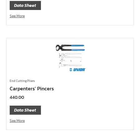
กล่องเครื่องมือ
Data Sheet
ประแจ-แหวน-ปากตาย
See More
ไขควง
ข้อต่อทองเหลือง,copperลม
เครื่องยิงรีเวทนัท
กระบอกอัดจารบี
ประแจแหวน,ปากตาย
ประแจหกเหลี่ยม
End Cutting Pliers
แปรงทาสี
Carpenters’ Pincers
ต๊าป แอ๊ปโก้ ABPCO
440.00
ลูกบ๊อกซ์ การบิน AeroSpace Standard AS954E สั้น ยาว
Data Sheet
บ๊อกข้ออ่อน 1/4"
See More
ไขควงตอก
ไขควงข้อต่อ