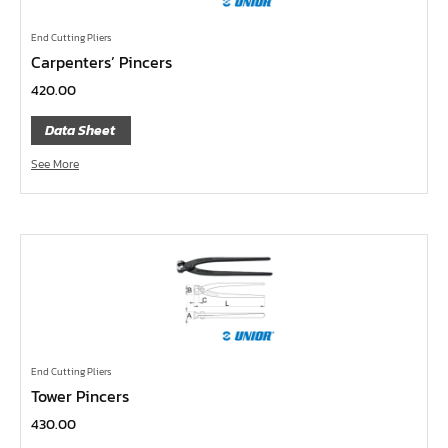
ข้อเพิ่ม, ข้อลด
End Cutting Pliers
ข้อต่อ
Carpenters’ Pincers
ด้ามขันบ๊อกซ์, ด้ามเลื่อน, ด้ามขันตัวแอล, ด้ามควง
420.00
ด้ามฟรี
Data Sheet
บ๊อกซ์เดือยโผล่
See More
ประแจตะขอ
ประแจ L หกเหลี่ยม,ท๊อกซ์,หัวบ๊อกซ์
เหล็กส่ง, เหล็กสกัด, เหล็กตอก
ค้อน
คีม
เครื่องมืองานไฟฟ้าแรงสูง
เครื่องมือก่อสร้าง
End Cutting Pliers
Tower Pincers
ลูกบ๊อกซ์ลม
430.00
ลูกบ๊อกซ์