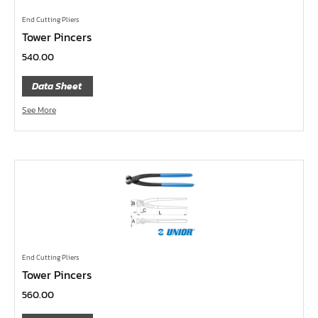
ค้อนพลาสติก
ค้อนช่างเหล็ก
End Cutting Pliers
Tower Pincers
ค้อนทุบหิน
540.00
ค้อนช่างทอง
Data Sheet
ค้อนหัวกลม
See More
คีมตัดสายเคเบิ้ล
คีมย้ำสายไฟ
คีมล๊อค
คีมหนีบ-ถ่างแหวน
คีมปากนกแก้ว,​คีมตัดตะปู
คีมปากแหลม
คีมปากเฉียง
End Cutting Pliers
คีมคอม้า
Tower Pincers
คีมปากจิ้งจก
560.00