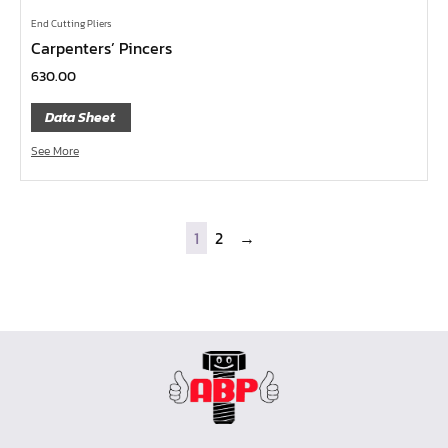
เครื่องมือวัด
End Cutting Pliers
Carpenters’ Pincers
กรรไกรตัดเหล็กเส้น กรรไกรตัดเหล็กแผ่น
630.00
แหวนผ่า UNIOR
Data Sheet
แหวนเดี่ยวต่อด้าม
ประแจ L
See More
ประแจตะขอ
ประแจเลื่อน
1
2
→
บ๊อกซ์กระบอก
แหวนฟรี
แหวน
แหวนข้าง – ปากตายข้าง
ปากตาย Unior
ไขควงอิเลคโทรนิค
ไขควงหัวบ๊อกซ์