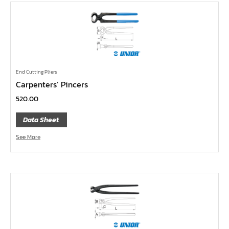
บ๊อกซ์เดือยโผล่ 12 แฉก, บ๊อกซ์เดือยโผล่ 12 เหลี่ยม
บ๊อกซ์เดือยโผล่ หกเหลี่ยม,บ๊อกซ์เดือยโผล่ หกเหลี่ยมหัว
บอล
บ๊อกซ์เดือยโผล่ แบน
บ๊อกซ์เดือยโผล่ แฉก โพซี่
End Cutting Pliers
บ๊อกซ์เดือยโผล่ แฉก
Carpenters’ Pincers
ประแจตะขอ
520.00
ประแจ L หัวบ๊อกซ์
Data Sheet
ประแจ L 12 แฉก
See More
ประแจ L ท๊อกซ์
ประแจ L หกเหลี่ยม
เหล็กตอก
เหล็กสกัด
เหล็กส่ง