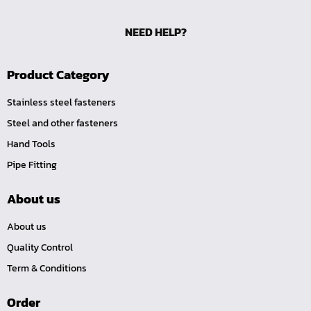
ไขควงท๊อกซ์-มีรู
NEED HELP?
ไขควงท๊อกซ์
ไขควงหัวหกเหลี่ยม
Product Category
ไขควงแฉก-Pozi
Stainless steel fasteners
ไขควงแฉก
Steel and other fasteners
ไขควง แบน
Hand Tools
ไขควงตอก
Pipe Fitting
ดอกไขควงลม 1/4"
ดอกไขควงตอก 7/16"
About us
ดอกไขควงตอก 5/16"
About us
ดอกไขควงตอก 1/4"
Quality Control
สามทางเกลียวในทองเหลือง (SI)
Term & Conditions
สามทางเสียบสายทองเหลือง (S)
Order
ลดเหลี่ยมทองเหลือง (LO)