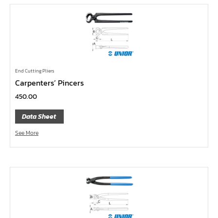
ไขควงท๊อกซ์,ไขควงท๊อกซ์มีรู
ไขควงหัวบ๊อกซ์
ไขควงสลับ
ไขควงแบน
ไขควงแฉก Pozi
End Cutting Pliers
ไขควงแฉก
Carpenters’ Pincers
ข้อลด
450.00
ข้อเพิ่ม
Data Sheet
หัวขัน
See More
ข้อต่อฟรี
ข้ออ่อน
ข้อต่อ หักมุม
ข้อต่อ
ด้ามควง