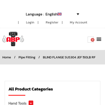
English
Login
Register
My Account
0
Around the
Home
/
Pipe Fitting
/
BLIND FLANGE SUS304 JEF 150LB RF
All Product Categories
Hand Tools
+