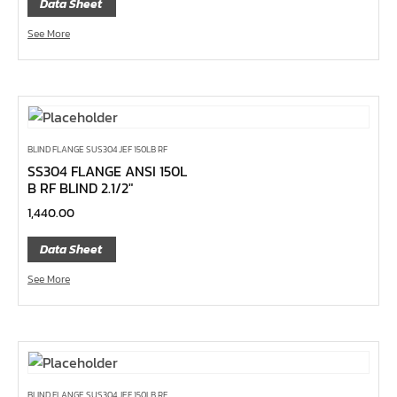
Data Sheet
กล่องเครื่องมือ
See More
ประแจ-แหวน-ปากตาย
ไขควง
ข้อต่อทองเหลือง,copperลม
เครื่องยิงรีเวทนัท
BLIND FLANGE SUS304 JEF 150LB RF
กระบอกอัดจารบี
SS304 FLANGE ANSI 150L
ประแจแหวน,ปากตาย
B RF BLIND 2.1/2″
ประแจหกเหลี่ยม
1,440.00
แปรงทาสี
Data Sheet
ต๊าป แอ๊ปโก้ ABPCO
See More
ลูกบ๊อกซ์ การบิน AeroSpace Standard AS954E สั้น ยาว
บ๊อกข้ออ่อน 1/4"
ไขควงตอก
ไขควงข้อต่อ
BLIND FLANGE SUS304 JEF 150LB RF