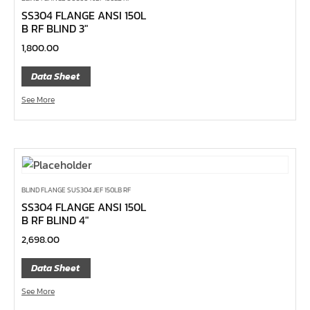
ไขควงท๊อกซ์,ไขควงท๊อกซ์มีรู
SS304 FLANGE ANSI 150L
ไขควงหัวบ๊อกซ์
B RF BLIND 3″
1,800.00
ไขควงสลับ
ไขควงแบน
Data Sheet
ไขควงแฉก Pozi
See More
ไขควงแฉก
ข้อลด
ข้อเพิ่ม
หัวขัน
BLIND FLANGE SUS304 JEF 150LB RF
ข้อต่อฟรี
SS304 FLANGE ANSI 150L
B RF BLIND 4″
ข้ออ่อน
2,698.00
ข้อต่อ หักมุม
Data Sheet
ข้อต่อ
See More
ด้ามควง