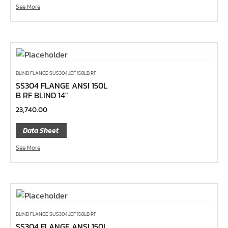
ค้อนพลาสติก
See More
ค้อนช่างเหล็ก
ค้อนทุบหิน
ค้อนช่างทอง
ค้อนหัวกลม
BLIND FLANGE SUS304 JEF 150LB RF
คีมตัดสายเคเบิ้ล
SS304 FLANGE ANSI 150L
B RF BLIND 14″
คีมย้ำสายไฟ
23,740.00
คีมล๊อค
คีมหนีบ-ถ่างแหวน
Data Sheet
คีมปากนกแก้ว,​คีมตัดตะปู
See More
คีมปากแหลม
คีมปากเฉียง
คีมคอม้า
คีมปากจิ้งจก
BLIND FLANGE SUS304 JEF 150LB RF
SS304 FLANGE ANSI 150L