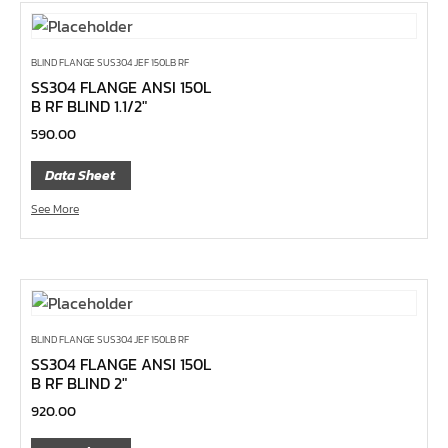
ข้อเพิ่ม, ข้อลด
ข้อต่อ
BLIND FLANGE SUS304 JEF 150LB RF
ด้ามขันบ๊อกซ์, ด้ามเลื่อน, ด้ามขันตัวแอล, ด้ามควง
SS304 FLANGE ANSI 150L
B RF BLIND 1.1/2″
ด้ามฟรี
590.00
บ๊อกซ์เดือยโผล่
ประแจตะขอ
Data Sheet
ประแจ L หกเหลี่ยม,ท๊อกซ์,หัวบ๊อกซ์
See More
เหล็กส่ง, เหล็กสกัด, เหล็กตอก
ค้อน
คีม
เครื่องมืองานไฟฟ้าแรงสูง
BLIND FLANGE SUS304 JEF 150LB RF
SS304 FLANGE ANSI 150L
เครื่องมือก่อสร้าง
B RF BLIND 2″
ลูกบ๊อกซ์ลม
920.00
ลูกบ๊อกซ์