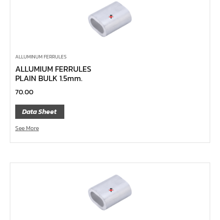
ไขควง Koken
ข้อเพิ่ม, ข้อลด
ข้อต่อ
ด้ามขันบ๊อกซ์, ด้ามเลื่อน, ด้ามขันตัวแอล, ด้ามควง
ALLUMINUM FERRULES
ด้ามฟรี
ALLUMIUM FERRULES
PLAIN BULK 1.5mm.
บ๊อกซ์เดือยโผล่
70.00
ประแจตะขอ
ประแจ L หกเหลี่ยม,ท๊อกซ์,หัวบ๊อกซ์
Data Sheet
เหล็กส่ง, เหล็กสกัด, เหล็กตอก
See More
ค้อน
คีม
เครื่องมืองานไฟฟ้าแรงสูง
เครื่องมือก่อสร้าง
ลูกบ๊อกซ์ลม