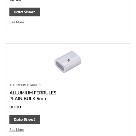
ไขควงท๊อกซ์,ไขควงท๊อกซ์มีรู
Data Sheet
ไขควงหัวบ๊อกซ์
See More
ไขควงสลับ
ไขควงแบน
ไขควงแฉก Pozi
ไขควงแฉก
ข้อลด
ข้อเพิ่ม
หัวขัน
ALLUMINUM FERRULES
ALLUMIUM FERRULES
ข้อต่อฟรี
PLAIN BULK 5mm.
ข้ออ่อน
90.00
ข้อต่อ หักมุม
Data Sheet
ข้อต่อ
See More
ด้ามควง