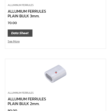
ลูกบ๊อกซ์
ALLUMINUM FERRULES
กล่องเครื่องมือ
ALLUMIUM FERRULES
PLAIN BULK 3mm.
ประแจ-แหวน-ปากตาย
70.00
ไขควง
ข้อต่อทองเหลือง,copperลม
Data Sheet
เครื่องยิงรีเวทนัท
See More
กระบอกอัดจารบี
ประแจแหวน,ปากตาย
ประแจหกเหลี่ยม
แปรงทาสี
ต๊าป แอ๊ปโก้ ABPCO
ลูกบ๊อกซ์ การบิน AeroSpace Standard AS954E สั้น ยาว
ALLUMINUM FERRULES
บ๊อกข้ออ่อน 1/4"
ALLUMIUM FERRULES
ไขควงตอก
PLAIN BULK 2mm.
ไขควงข้อต่อ
90.00