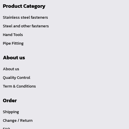
Product Category
ค้อนพลาสติก
ค้อนช่างเหล็ก
Stainless steel fasteners
ค้อนทุบหิน
Steel and other fasteners
ค้อนช่างทอง
Hand Tools
ค้อนหัวกลม
Pipe Fitting
คีมตัดสายเคเบิ้ล
About us
คีมย้ำสายไฟ
About us
คีมล๊อค
Quality Control
คีมหนีบ-ถ่างแหวน
Term & Conditions
คีมปากนกแก้ว,​คีมตัดตะปู
คีมปากแหลม
Order
คีมปากเฉียง
Shipping
คีมคอม้า
Change / Return
คีมปากจิ้งจก