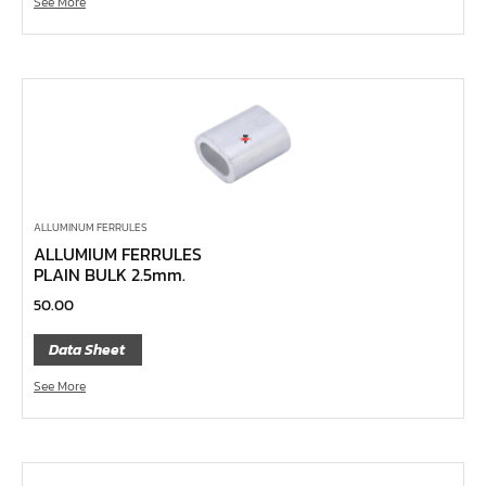
See More
คีมหนีบ-ถ่างแหวน
คีมปากนกแก้ว,​คีมตัดตะปู
คีมปากแหลม
คีมปากเฉียง
คีมคอม้า
คีมปากจิ้งจก
บ๊อกซ์เดือยโผล่ Z-Series หกเหลี่ยม,ท๊อกซ์ ขนาด 1/4",
ALLUMINUM FERRULES
3/8", 1/2"
ALLUMIUM FERRULES
PLAIN BULK 2.5mm.
ด้ามฟรี, ด้ามบ๊อกซ์ Z-Series ขนาด 1/4", 3/8", 1/2"
50.00
ลูกบ๊อกซ์ สั้น, ยาว Koken Z-Series ขนาด 1/4", 3/8", 1/2"
Data Sheet
ข้อต่อ Z-Series ขนาด 1/4", 3/8", 1/2"
ซ็อกเก็ต Z-Series
See More
ลูกบ๊อกซ์ การบิน
ไขควงตอก