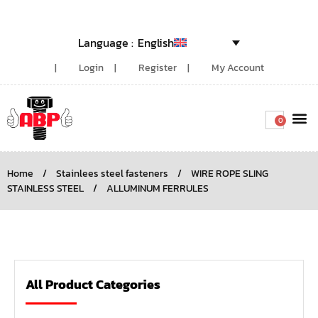
English
Login
Register
My Account
0
Around the
Home
/
Stainlees steel fasteners
/
WIRE ROPE SLING
STAINLESS STEEL
/
ALLUMINUM FERRULES
All Product Categories