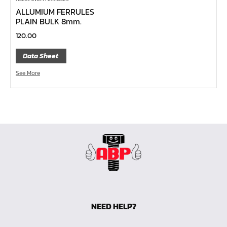
ALLUMIUM FERRULES
บ๊อกซ์เดือยโผล่ 12 แฉก, บ๊อกซ์เดือยโผล่ 12 เหลี่ยม
PLAIN BULK 8mm.
บ๊อกซ์เดือยโผล่ หกเหลี่ยม,บ๊อกซ์เดือยโผล่ หกเหลี่ยมหัว
120.00
บอล
Data Sheet
บ๊อกซ์เดือยโผล่ แบน
See More
บ๊อกซ์เดือยโผล่ แฉก โพซี่
บ๊อกซ์เดือยโผล่ แฉก
ประแจตะขอ
ประแจ L หัวบ๊อกซ์
ประแจ L 12 แฉก
ประแจ L ท๊อกซ์
ประแจ L หกเหลี่ยม
เหล็กตอก
เหล็กสกัด
NEED HELP?
เหล็กส่ง