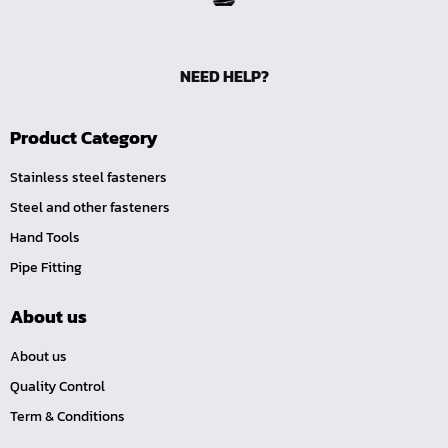
ลูกบ๊อกซ์
กล่องเครื่องมือ
ประแจ-แหวน-ปากตาย
NEED HELP?
ไขควง
ข้อต่อทองเหลือง,copperลม
Product Category
เครื่องยิงรีเวทนัท
Stainless steel fasteners
กระบอกอัดจารบี
Steel and other fasteners
ประแจแหวน,ปากตาย
Hand Tools
ประแจหกเหลี่ยม
Pipe Fitting
แปรงทาสี
About us
ต๊าป แอ๊ปโก้ ABPCO
ลูกบ๊อกซ์ การบิน AeroSpace Standard AS954E สั้น ยาว
About us
บ๊อกข้ออ่อน 1/4"
Quality Control
ไขควงตอก
Term & Conditions
ไขควงข้อต่อ