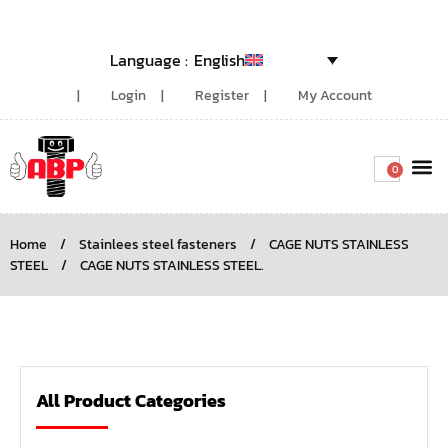
English
Login
Register
My Account
0
Around the
Home
/
Stainlees steel fasteners
/
CAGE NUTS STAINLESS
STEEL
/
CAGE NUTS STAINLESS STEEL.
All Product Categories