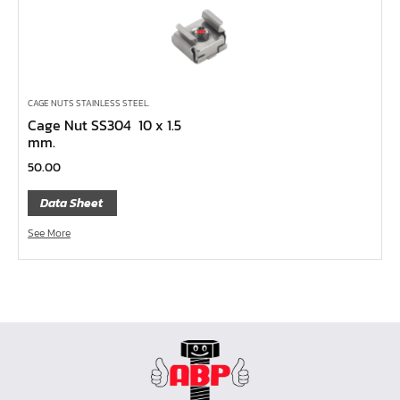
ไขควง Koken
ข้อเพิ่ม, ข้อลด
ข้อต่อ
ด้ามขันบ๊อกซ์, ด้ามเลื่อน, ด้ามขันตัวแอล, ด้ามควง
CAGE NUTS STAINLESS STEEL.
ด้ามฟรี
Cage Nut SS304 10 x 1.5
mm.
บ๊อกซ์เดือยโผล่
50.00
ประแจตะขอ
ประแจ L หกเหลี่ยม,ท๊อกซ์,หัวบ๊อกซ์
Data Sheet
เหล็กส่ง, เหล็กสกัด, เหล็กตอก
See More
ค้อน
คีม
เครื่องมืองานไฟฟ้าแรงสูง
เครื่องมือก่อสร้าง
ลูกบ๊อกซ์ลม