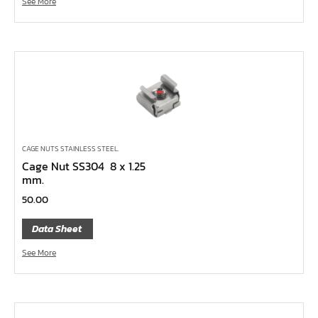
See More
คีมหนีบ-ถ่างแหวน
คีมปากนกแก้ว,​คีมตัดตะปู
คีมปากแหลม
คีมปากเฉียง
คีมคอม้า
คีมปากจิ้งจก
บ๊อกซ์เดือยโผล่ Z-Series หกเหลี่ยม,ท๊อกซ์ ขนาด 1/4",
CAGE NUTS STAINLESS STEEL.
3/8", 1/2"
Cage Nut SS304 8 x 1.25
mm.
ด้ามฟรี, ด้ามบ๊อกซ์ Z-Series ขนาด 1/4", 3/8", 1/2"
50.00
ลูกบ๊อกซ์ สั้น, ยาว Koken Z-Series ขนาด 1/4", 3/8", 1/2"
Data Sheet
ข้อต่อ Z-Series ขนาด 1/4", 3/8", 1/2"
ซ็อกเก็ต Z-Series
See More
ลูกบ๊อกซ์ การบิน
ไขควงตอก