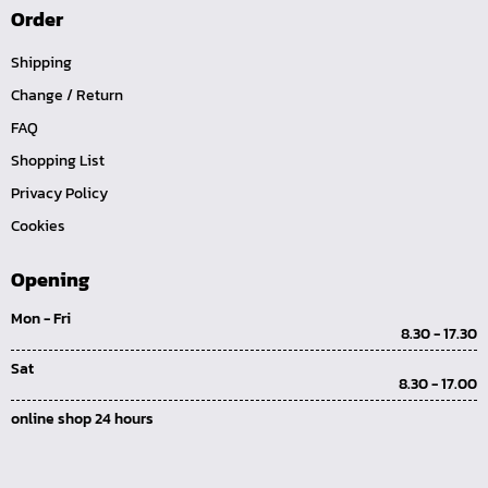
Order
ไขควงท๊อกซ์,ไขควงท๊อกซ์มีรู
Shipping
ไขควงหัวบ๊อกซ์
Change / Return
ไขควงสลับ
FAQ
ไขควงแบน
Shopping List
ไขควงแฉก Pozi
Privacy Policy
ไขควงแฉก
Cookies
ข้อลด
ข้อเพิ่ม
Opening
หัวขัน
Mon - Fri
8.30 - 17.30
ข้อต่อฟรี
Sat
ข้ออ่อน
8.30 - 17.00
ข้อต่อ หักมุม
online shop 24 hours
ข้อต่อ
ด้ามควง