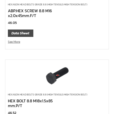
เครื่องมือทั่วไป
HEXAGON HEAD BOLTS GRADE 8.8 (HIGH TENSILE/HIGH TENSION BOLT)
เครื่องมือลม
ABP.HEX SCREW 8.8 M16
x2.0x45mm.F/T
เครื่องมือวัด
46.05
กรรไกรตัดเหล็กเส้น กรรไกรตัดเหล็กแผ่น
แหวนผ่า UNIOR
Data Sheet
แหวนเดี่ยวต่อด้าม
See More
ประแจ L
ประแจตะขอ
ประแจเลื่อน
บ๊อกซ์กระบอก
แหวนฟรี
แหวน
HEXAGON HEAD BOLTS GRADE 8.8 (HIGH TENSILE/HIGH TENSION BOLT)
แหวนข้าง – ปากตายข้าง
HEX BOLT 8.8 M18x1.5x85
mm.P/T
ปากตาย Unior
46.52