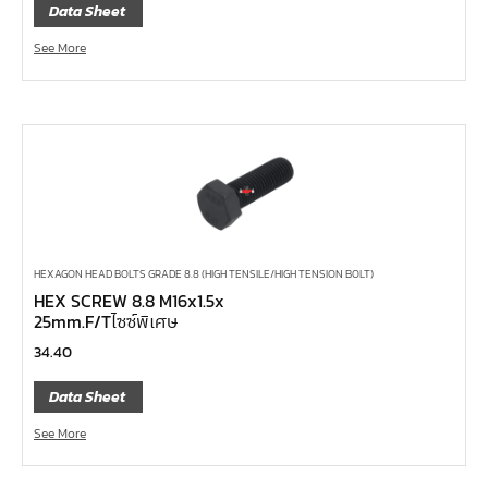
คีมล๊อค
Data Sheet
คีมหนีบ-ถ่างแหวน
See More
คีมปากนกแก้ว,​คีมตัดตะปู
คีมปากแหลม
คีมปากเฉียง
คีมคอม้า
คีมปากจิ้งจก
บ๊อกซ์เดือยโผล่ Z-Series หกเหลี่ยม,ท๊อกซ์ ขนาด 1/4",
3/8", 1/2"
HEXAGON HEAD BOLTS GRADE 8.8 (HIGH TENSILE/HIGH TENSION BOLT)
HEX SCREW 8.8 M16x1.5x
ด้ามฟรี, ด้ามบ๊อกซ์ Z-Series ขนาด 1/4", 3/8", 1/2"
25mm.F/Tไซซ์พิเศษ
ลูกบ๊อกซ์ สั้น, ยาว Koken Z-Series ขนาด 1/4", 3/8", 1/2"
34.40
ข้อต่อ Z-Series ขนาด 1/4", 3/8", 1/2"
Data Sheet
ซ็อกเก็ต Z-Series
See More
ลูกบ๊อกซ์ การบิน
ไขควงตอก