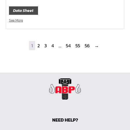
ไขควงอิเลคโทรนิค
ไขควงหัวบ๊อกซ์
Data Sheet
ไขควงท๊อกซ์-มีรู
See More
ไขควงท๊อกซ์
ไขควงหัวหกเหลี่ยม
1
2
3
4
…
54
55
56
→
ไขควงแฉก-Pozi
ไขควงแฉก
ไขควง แบน
ไขควงตอก
ดอกไขควงลม 1/4"
ดอกไขควงตอก 7/16"
ดอกไขควงตอก 5/16"
ดอกไขควงตอก 1/4"
NEED HELP?
สามทางเกลียวในทองเหลือง (SI)