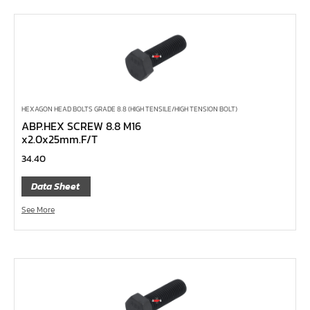
ไขควง Koken
ข้อเพิ่ม, ข้อลด
ข้อต่อ
ด้ามขันบ๊อกซ์, ด้ามเลื่อน, ด้ามขันตัวแอล, ด้ามควง
ด้ามฟรี
HEXAGON HEAD BOLTS GRADE 8.8 (HIGH TENSILE/HIGH TENSION BOLT)
ABP.HEX SCREW 8.8 M16
บ๊อกซ์เดือยโผล่
x2.0x25mm.F/T
ประแจตะขอ
34.40
ประแจ L หกเหลี่ยม,ท๊อกซ์,หัวบ๊อกซ์
Data Sheet
เหล็กส่ง, เหล็กสกัด, เหล็กตอก
See More
ค้อน
คีม
เครื่องมืองานไฟฟ้าแรงสูง
เครื่องมือก่อสร้าง
ลูกบ๊อกซ์ลม