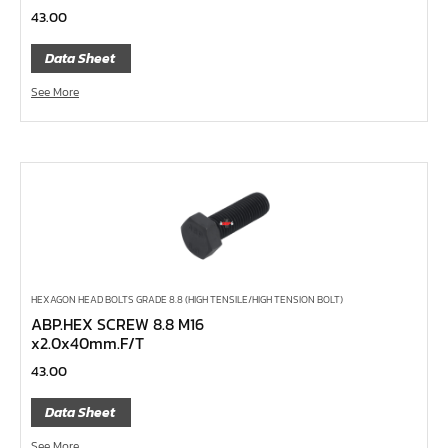
เหล็กส่ง
43.00
ค้อนพลาสติก
Data Sheet
ค้อนช่างเหล็ก
See More
ค้อนทุบหิน
ค้อนช่างทอง
ค้อนหัวกลม
คีมตัดสายเคเบิ้ล
คีมย้ำสายไฟ
คีมล๊อค
คีมหนีบ-ถ่างแหวน
HEXAGON HEAD BOLTS GRADE 8.8 (HIGH TENSILE/HIGH TENSION BOLT)
ABP.HEX SCREW 8.8 M16
คีมปากนกแก้ว,​คีมตัดตะปู
x2.0x40mm.F/T
คีมปากแหลม
43.00
คีมปากเฉียง
Data Sheet
คีมคอม้า
See More