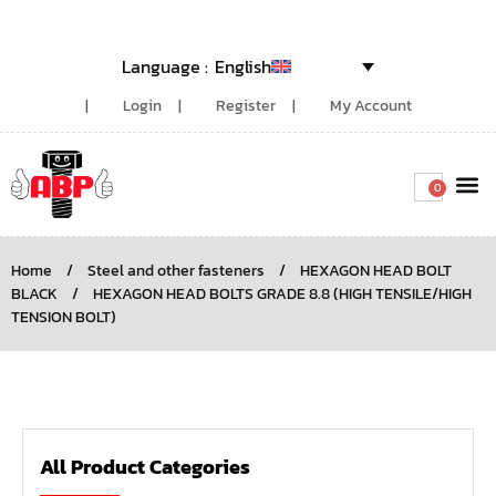
English
Login
Register
My Account
0
Around the
Home
/
Steel and other fasteners
/
HEXAGON HEAD BOLT
BLACK
/
HEXAGON HEAD BOLTS GRADE 8.8 (HIGH TENSILE/HIGH
TENSION BOLT)
All Product Categories