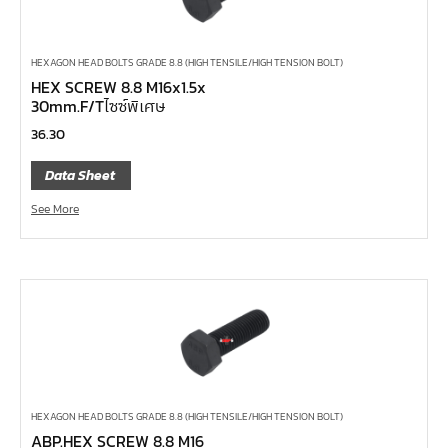
ลูกบ๊อกซ์
กล่องเครื่องมือ
HEXAGON HEAD BOLTS GRADE 8.8 (HIGH TENSILE/HIGH TENSION BOLT)
HEX SCREW 8.8 M16x1.5x
ประแจ-แหวน-ปากตาย
30mm.F/Tไซซ์พิเศษ
ไขควง
36.30
ข้อต่อทองเหลือง,copperลม
Data Sheet
เครื่องยิงรีเวทนัท
See More
กระบอกอัดจารบี
ประแจแหวน,ปากตาย
ประแจหกเหลี่ยม
แปรงทาสี
ต๊าป แอ๊ปโก้ ABPCO
ลูกบ๊อกซ์ การบิน AeroSpace Standard AS954E สั้น ยาว
บ๊อกข้ออ่อน 1/4"
HEXAGON HEAD BOLTS GRADE 8.8 (HIGH TENSILE/HIGH TENSION BOLT)
ไขควงตอก
ABP.HEX SCREW 8.8 M16