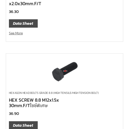
x2.0x30mm.F/T
ไขควงข้อต่อ
36.30
ไขควงท๊อกซ์,ไขควงท๊อกซ์มีรู
ไขควงหัวบ๊อกซ์
Data Sheet
ไขควงสลับ
See More
ไขควงแบน
ไขควงแฉก Pozi
ไขควงแฉก
ข้อลด
ข้อเพิ่ม
หัวขัน
HEXAGON HEAD BOLTS GRADE 8.8 (HIGH TENSILE/HIGH TENSION BOLT)
ข้อต่อฟรี
HEX SCREW 8.8 M12x1.5x
30mm.F/Tไซซ์พิเศษ
ข้ออ่อน
36.90
ข้อต่อ หักมุม
ข้อต่อ
Data Sheet