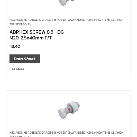
ไขควงข้อต่อ
ไขควงท๊อกซ์,ไขควงท๊อกซ์มีรู
HEXAGON HEAD BOLTS GRADE 8.8 HOT DIP GALVANIZED (H.D.G.) (HIGH TENSILE / HIGH
ไขควงหัวบ๊อกซ์
TENSION BOLT)
ABP.HEX SCREW 8.8 HDG.
ไขควงสลับ
M20-2.5x40mm.F/T
ไขควงแบน
43.40
ไขควงแฉก Pozi
Data Sheet
ไขควงแฉก
See More
ข้อลด
ข้อเพิ่ม
หัวขัน
ข้อต่อฟรี
ข้ออ่อน
ข้อต่อ หักมุม
ข้อต่อ
HEXAGON HEAD BOLTS GRADE 8.8 HOT DIP GALVANIZED (H.D.G.) (HIGH TENSILE / HIGH