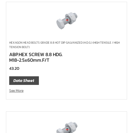
ลูกบ๊อกซ์
กล่องเครื่องมือ
ประแจ-แหวน-ปากตาย
ไขควง
HEXAGON HEAD BOLTS GRADE 8.8 HOT DIP GALVANIZED (H.D.G.) (HIGH TENSILE / HIGH
ข้อต่อทองเหลือง,copperลม
TENSION BOLT)
ABP.HEX SCREW 8.8 HDG.
เครื่องยิงรีเวทนัท
M18-2.5x60mm.F/T
กระบอกอัดจารบี
43.20
ประแจแหวน,ปากตาย
Data Sheet
ประแจหกเหลี่ยม
See More
แปรงทาสี
ต๊าป แอ๊ปโก้ ABPCO
ลูกบ๊อกซ์ การบิน AeroSpace Standard AS954E สั้น ยาว
บ๊อกข้ออ่อน 1/4"
ไขควงตอก