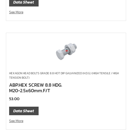
เครื่องมือทั่วไป
Data Sheet
เครื่องมือลม
See More
เครื่องมือวัด
กรรไกรตัดเหล็กเส้น กรรไกรตัดเหล็กแผ่น
แหวนผ่า UNIOR
แหวนเดี่ยวต่อด้าม
ประแจ L
ประแจตะขอ
HEXAGON HEAD BOLTS GRADE 8.8 HOT DIP GALVANIZED (H.D.G.) (HIGH TENSILE / HIGH
ประแจเลื่อน
TENSION BOLT)
ABP.HEX SCREW 8.8 HDG.
บ๊อกซ์กระบอก
M20-2.5x60mm.F/T
แหวนฟรี
53.00
แหวน
Data Sheet
แหวนข้าง – ปากตายข้าง
See More
ปากตาย Unior