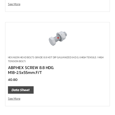
See More
ไขควง Koken
ข้อเพิ่ม, ข้อลด
ข้อต่อ
ด้ามขันบ๊อกซ์, ด้ามเลื่อน, ด้ามขันตัวแอล, ด้ามควง
ด้ามฟรี
บ๊อกซ์เดือยโผล่
ประแจตะขอ
HEXAGON HEAD BOLTS GRADE 8.8 HOT DIP GALVANIZED (H.D.G.) (HIGH TENSILE / HIGH
TENSION BOLT)
ประแจ L หกเหลี่ยม,ท๊อกซ์,หัวบ๊อกซ์
ABP.HEX SCREW 8.8 HDG.
M18-2.5x55mm.F/T
เหล็กส่ง, เหล็กสกัด, เหล็กตอก
40.80
ค้อน
คีม
Data Sheet
เครื่องมืองานไฟฟ้าแรงสูง
See More
เครื่องมือก่อสร้าง
ลูกบ๊อกซ์ลม