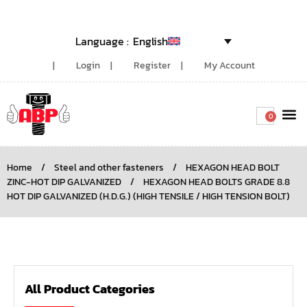
English
Login
Register
My Account
0
Around the
Home
/
Steel and other fasteners
/
HEXAGON HEAD BOLT
ZINC-HOT DIP GALVANIZED
/
HEXAGON HEAD BOLTS GRADE 8.8
HOT DIP GALVANIZED (H.D.G.) (HIGH TENSILE / HIGH TENSION BOLT)
All Product Categories