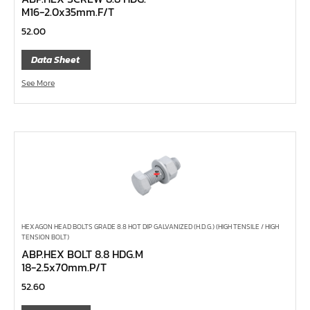
อกข้ออ่อน 1/4", 3/8", 1/2"
M16-2.0x35mm.F/T
บ๊อกข้ออ่อน
52.00
ลูกบ๊อกซ์ ถนอมมุมน๊อต
Data Sheet
ลูกบ๊อกซ์ ข้อต่อ
See More
ลูกบ๊อกซ์ ขนาด 1"
ลูกบ๊อกซ์ ขนาด 3/4"
ลูกบ๊อกซ์ ขนาด 1/2"
ลูกบ๊อกซ์ ขนาด 3/8"
ลูกบ๊อกซ์ ขนาด 1/4"
คีม
เครื่องมือสำหรับงานประปา
HEXAGON HEAD BOLTS GRADE 8.8 HOT DIP GALVANIZED (H.D.G.) (HIGH TENSILE / HIGH
TENSION BOLT)
เครื่องมือสำหรับรถยนต์
ABP.HEX BOLT 8.8 HDG.M
18-2.5x70mm.P/T
เครื่องมือสำหรับจักรยานยนต์
52.60
เครื่องมือซ่อมจักรยาน