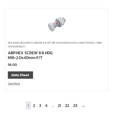
ไขควงอิเลคโทรนิค
ไขควงหัวบ๊อกซ์
ไขควงท๊อกซ์-มีรู
ไขควงท๊อกซ์
ไขควงหัวหกเหลี่ยม
ไขควงแฉก-Pozi
HEXAGON HEAD BOLTS GRADE 8.8 HOT DIP GALVANIZED (H.D.G.) (HIGH TENSILE / HIGH
TENSION BOLT)
ไขควงแฉก
ABP.HEX SCREW 8.8 HDG.
ไขควง แบน
M16-2.0x40mm.F/T
56.00
ไขควงตอก
ดอกไขควงลม 1/4"
Data Sheet
ดอกไขควงตอก 7/16"
See More
ดอกไขควงตอก 5/16"
ดอกไขควงตอก 1/4"
1
2
3
4
…
21
22
23
→
สามทางเกลียวในทองเหลือง (SI)