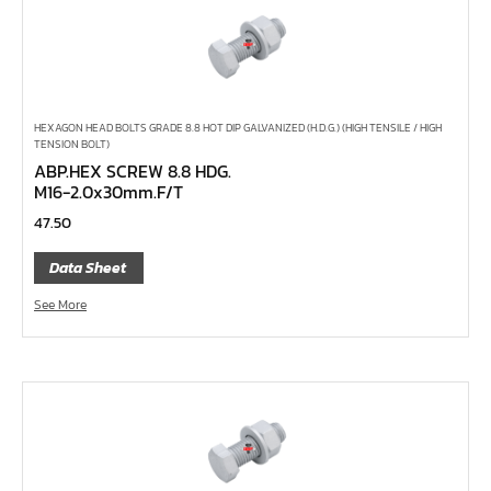
เหล็กส่ง
ค้อนพลาสติก
ค้อนช่างเหล็ก
ค้อนทุบหิน
HEXAGON HEAD BOLTS GRADE 8.8 HOT DIP GALVANIZED (H.D.G.) (HIGH TENSILE / HIGH
TENSION BOLT)
ค้อนช่างทอง
ABP.HEX SCREW 8.8 HDG.
ค้อนหัวกลม
M16-2.0x30mm.F/T
คีมตัดสายเคเบิ้ล
47.50
คีมย้ำสายไฟ
Data Sheet
คีมล๊อค
See More
คีมหนีบ-ถ่างแหวน
คีมปากนกแก้ว,​คีมตัดตะปู
คีมปากแหลม
คีมปากเฉียง
คีมคอม้า