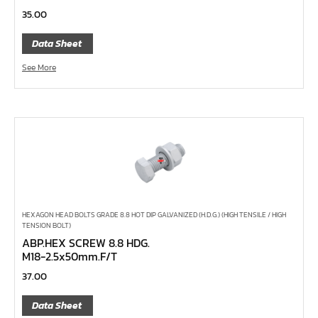
คีมล๊อค
35.00
คีมหนีบ-ถ่างแหวน
Data Sheet
คีมปากนกแก้ว,​คีมตัดตะปู
See More
คีมปากแหลม
คีมปากเฉียง
คีมคอม้า
คีมปากจิ้งจก
บ๊อกซ์เดือยโผล่ Z-Series หกเหลี่ยม,ท๊อกซ์ ขนาด 1/4",
3/8", 1/2"
ด้ามฟรี, ด้ามบ๊อกซ์ Z-Series ขนาด 1/4", 3/8", 1/2"
HEXAGON HEAD BOLTS GRADE 8.8 HOT DIP GALVANIZED (H.D.G.) (HIGH TENSILE / HIGH
ลูกบ๊อกซ์ สั้น, ยาว Koken Z-Series ขนาด 1/4", 3/8", 1/2"
TENSION BOLT)
ABP.HEX SCREW 8.8 HDG.
ข้อต่อ Z-Series ขนาด 1/4", 3/8", 1/2"
M18-2.5x50mm.F/T
ซ็อกเก็ต Z-Series
37.00
ลูกบ๊อกซ์ การบิน
Data Sheet
ไขควงตอก