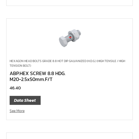
บ๊อกซ์เดือยโผล่ ท๊อกซ์, ท๊อกซ์มีรู
บ๊อกซ์เดือยโผล่ 12 แฉก, บ๊อกซ์เดือยโผล่ 12 เหลี่ยม
บ๊อกซ์เดือยโผล่ หกเหลี่ยม,บ๊อกซ์เดือยโผล่ หกเหลี่ยมหัว
บอล
บ๊อกซ์เดือยโผล่ แบน
บ๊อกซ์เดือยโผล่ แฉก โพซี่
HEXAGON HEAD BOLTS GRADE 8.8 HOT DIP GALVANIZED (H.D.G.) (HIGH TENSILE / HIGH
บ๊อกซ์เดือยโผล่ แฉก
TENSION BOLT)
ประแจตะขอ
ABP.HEX SCREW 8.8 HDG.
M20-2.5x50mm.F/T
ประแจ L หัวบ๊อกซ์
46.40
ประแจ L 12 แฉก
Data Sheet
ประแจ L ท๊อกซ์
See More
ประแจ L หกเหลี่ยม
เหล็กตอก
เหล็กสกัด