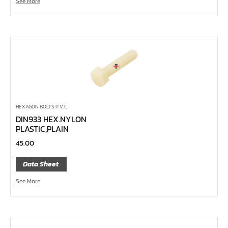
See More
คีมหนีบ-ถ่างแหวน
คีมปากนกแก้ว,​คีมตัดตะปู
คีมปากแหลม
คีมปากเฉียง
คีมคอม้า
คีมปากจิ้งจก
บ๊อกซ์เดือยโผล่ Z-Series หกเหลี่ยม,ท๊อกซ์ ขนาด 1/4",
HEXAGON BOLTS P.V.C
3/8", 1/2"
DIN933 HEX.NYLON
PLASTIC,PLAIN
ด้ามฟรี, ด้ามบ๊อกซ์ Z-Series ขนาด 1/4", 3/8", 1/2"
45.00
ลูกบ๊อกซ์ สั้น, ยาว Koken Z-Series ขนาด 1/4", 3/8", 1/2"
Data Sheet
ข้อต่อ Z-Series ขนาด 1/4", 3/8", 1/2"
ซ็อกเก็ต Z-Series
See More
ลูกบ๊อกซ์ การบิน
ไขควงตอก