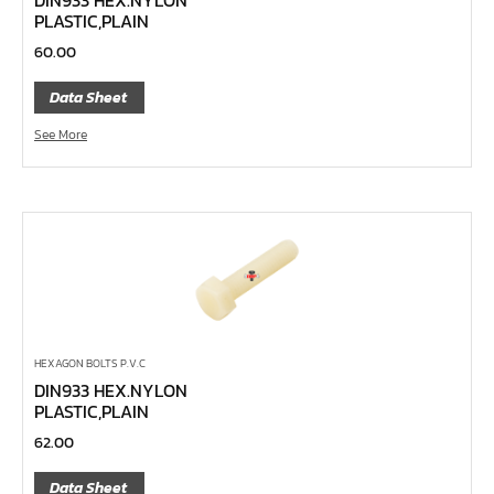
เครื่องมือลม
PLASTIC,PLAIN
เครื่องมือวัด
60.00
กรรไกรตัดเหล็กเส้น กรรไกรตัดเหล็กแผ่น
Data Sheet
แหวนผ่า UNIOR
See More
แหวนเดี่ยวต่อด้าม
ประแจ L
ประแจตะขอ
ประแจเลื่อน
บ๊อกซ์กระบอก
แหวนฟรี
แหวน
HEXAGON BOLTS P.V.C
DIN933 HEX.NYLON
แหวนข้าง – ปากตายข้าง
PLASTIC,PLAIN
ปากตาย Unior
62.00
ไขควงอิเลคโทรนิค
Data Sheet