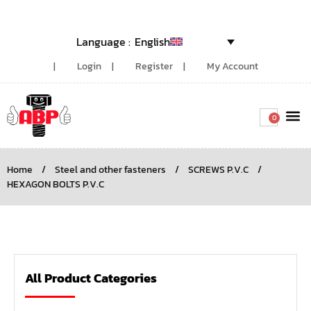
English
Login
Register
My Account
0
Around the
Home
/
Steel and other fasteners
/
SCREWS P.V.C
/
HEXAGON BOLTS P.V.C
All Product Categories