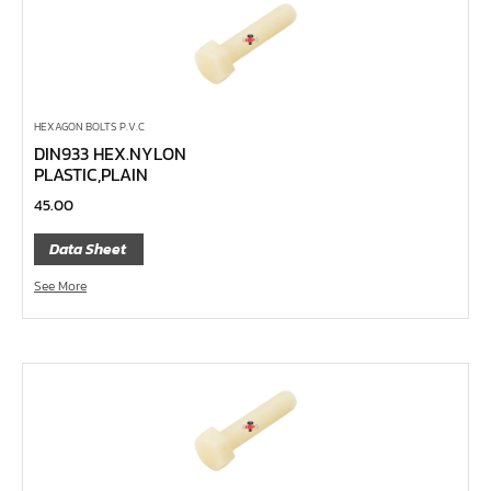
ไขควง Koken
ข้อเพิ่ม, ข้อลด
ข้อต่อ
ด้ามขันบ๊อกซ์, ด้ามเลื่อน, ด้ามขันตัวแอล, ด้ามควง
HEXAGON BOLTS P.V.C
ด้ามฟรี
DIN933 HEX.NYLON
PLASTIC,PLAIN
บ๊อกซ์เดือยโผล่
45.00
ประแจตะขอ
ประแจ L หกเหลี่ยม,ท๊อกซ์,หัวบ๊อกซ์
Data Sheet
เหล็กส่ง, เหล็กสกัด, เหล็กตอก
See More
ค้อน
คีม
เครื่องมืองานไฟฟ้าแรงสูง
เครื่องมือก่อสร้าง
ลูกบ๊อกซ์ลม