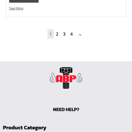
ไขควงหัวบ๊อกซ์
See More
ไขควงท๊อกซ์-มีรู
ไขควงท๊อกซ์
ไขควงหัวหกเหลี่ยม
1
2
3
4
→
ไขควงแฉก-Pozi
ไขควงแฉก
ไขควง แบน
ไขควงตอก
ดอกไขควงลม 1/4"
ดอกไขควงตอก 7/16"
ดอกไขควงตอก 5/16"
ดอกไขควงตอก 1/4"
NEED HELP?
สามทางเกลียวในทองเหลือง (SI)
สามทางเสียบสายทองเหลือง (S)
Product Category