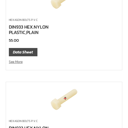
บ๊อกข้ออ่อน
ลูกบ๊อกซ์ ถนอมมุมน๊อต
HEXAGON BOLTS P.V.C
ลูกบ๊อกซ์ ข้อต่อ
DIN933 HEX.NYLON
ลูกบ๊อกซ์ ขนาด 1"
PLASTIC,PLAIN
ลูกบ๊อกซ์ ขนาด 3/4"
55.00
ลูกบ๊อกซ์ ขนาด 1/2"
Data Sheet
ลูกบ๊อกซ์ ขนาด 3/8"
See More
ลูกบ๊อกซ์ ขนาด 1/4"
คีม
เครื่องมือสำหรับงานประปา
เครื่องมือสำหรับรถยนต์
เครื่องมือสำหรับจักรยานยนต์
เครื่องมือซ่อมจักรยาน
HEXAGON BOLTS P.V.C
เครื่องมือทั่วไป
DIN933 HEX.NYLON