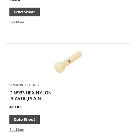
ไขควงท๊อกซ์,ไขควงท๊อกซ์มีรู
Data Sheet
ไขควงหัวบ๊อกซ์
See More
ไขควงสลับ
ไขควงแบน
ไขควงแฉก Pozi
ไขควงแฉก
ข้อลด
ข้อเพิ่ม
หัวขัน
HEXAGON BOLTS P.V.C
DIN933 HEX.NYLON
ข้อต่อฟรี
PLASTIC,PLAIN
ข้ออ่อน
46.00
ข้อต่อ หักมุม
Data Sheet
ข้อต่อ
See More
ด้ามควง