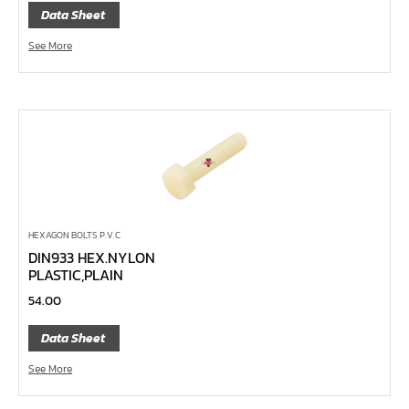
Data Sheet
ค้อนพลาสติก
ค้อนช่างเหล็ก
See More
ค้อนทุบหิน
ค้อนช่างทอง
ค้อนหัวกลม
คีมตัดสายเคเบิ้ล
คีมย้ำสายไฟ
คีมล๊อค
HEXAGON BOLTS P.V.C
คีมหนีบ-ถ่างแหวน
DIN933 HEX.NYLON
PLASTIC,PLAIN
คีมปากนกแก้ว,​คีมตัดตะปู
54.00
คีมปากแหลม
Data Sheet
คีมปากเฉียง
คีมคอม้า
See More
คีมปากจิ้งจก