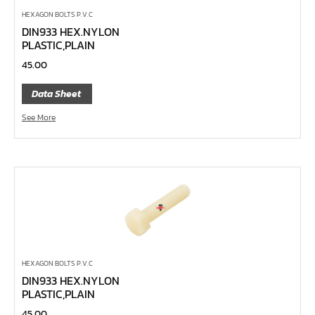
ลูกบ๊อกซ์
HEXAGON BOLTS P.V.C
กล่องเครื่องมือ
DIN933 HEX.NYLON
PLASTIC,PLAIN
ประแจ-แหวน-ปากตาย
45.00
ไขควง
ข้อต่อทองเหลือง,copperลม
Data Sheet
เครื่องยิงรีเวทนัท
See More
กระบอกอัดจารบี
ประแจแหวน,ปากตาย
ประแจหกเหลี่ยม
แปรงทาสี
ต๊าป แอ๊ปโก้ ABPCO
ลูกบ๊อกซ์ การบิน AeroSpace Standard AS954E สั้น ยาว
HEXAGON BOLTS P.V.C
บ๊อกข้ออ่อน 1/4"
DIN933 HEX.NYLON
ไขควงตอก
PLASTIC,PLAIN
ไขควงข้อต่อ
45.00