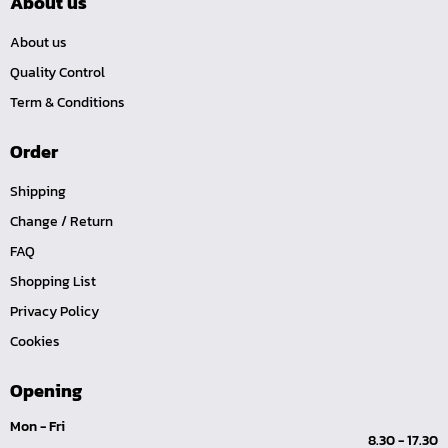
About us
คีมปากนกแก้ว,​คีมตัดตะปู
About us
คีมปากแหลม
Quality Control
คีมปากเฉียง
Term & Conditions
คีมคอม้า
Order
คีมปากจิ้งจก
บ๊อกซ์เดือยโผล่ Z-Series หกเหลี่ยม,ท๊อกซ์ ขนาด 1/4",
Shipping
3/8", 1/2"
Change / Return
ด้ามฟรี, ด้ามบ๊อกซ์ Z-Series ขนาด 1/4", 3/8", 1/2"
FAQ
ลูกบ๊อกซ์ สั้น, ยาว Koken Z-Series ขนาด 1/4", 3/8", 1/2"
Shopping List
ข้อต่อ Z-Series ขนาด 1/4", 3/8", 1/2"
Privacy Policy
ซ็อกเก็ต Z-Series
Cookies
ลูกบ๊อกซ์ การบิน
Opening
ไขควงตอก
Mon - Fri
ไขควง Koken
8.30 - 17.30