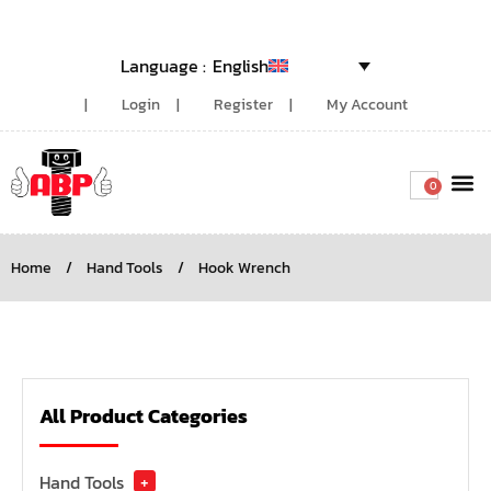
English
Login
Register
My Account
0
Around the
Home
/
Hand Tools
/
Hook Wrench
All Product Categories
Hand Tools
+