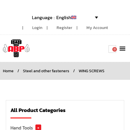
English
Login
Register
My Account
0
Around the
Home
/
Steel and other fasteners
/
WING SCREWS
All Product Categories
Hand Tools
+