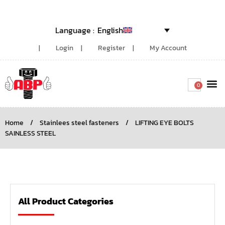
English
Login
Register
My Account
0
Around the
Home
/
Stainlees steel fasteners
/
LIFTING EYE BOLTS
SAINLESS STEEL
All Product Categories