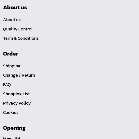
คีมหนีบ-ถ่างแหวน
About us
คีมปากนกแก้ว,​คีมตัดตะปู
About us
คีมปากแหลม
Quality Control
คีมปากเฉียง
Term & Conditions
คีมคอม้า
Order
คีมปากจิ้งจก
บ๊อกซ์เดือยโผล่ Z-Series หกเหลี่ยม,ท๊อกซ์ ขนาด 1/4",
Shipping
3/8", 1/2"
Change / Return
ด้ามฟรี, ด้ามบ๊อกซ์ Z-Series ขนาด 1/4", 3/8", 1/2"
FAQ
ลูกบ๊อกซ์ สั้น, ยาว Koken Z-Series ขนาด 1/4", 3/8", 1/2"
Shopping List
ข้อต่อ Z-Series ขนาด 1/4", 3/8", 1/2"
Privacy Policy
ซ็อกเก็ต Z-Series
Cookies
ลูกบ๊อกซ์ การบิน
Opening
ไขควงตอก
Mon - Fri