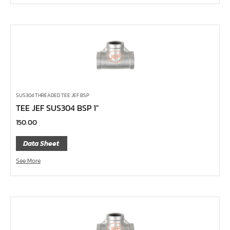
ไขควงท๊อกซ์,ไขควงท๊อกซ์มีรู
ไขควงหัวบ๊อกซ์
ไขควงสลับ
ไขควงแบน
ไขควงแฉก Pozi
ไขควงแฉก
SUS304 THREADED TEE JEF BSP
TEE JEF SUS304 BSP 1″
ข้อลด
150.00
ข้อเพิ่ม
Data Sheet
หัวขัน
See More
ข้อต่อฟรี
ข้ออ่อน
ข้อต่อ หักมุม
ข้อต่อ
ด้ามควง