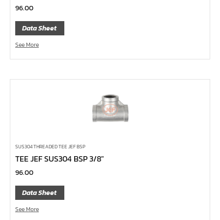
ลูกบ๊อกซ์
96.00
กล่องเครื่องมือ
Data Sheet
ประแจ-แหวน-ปากตาย
See More
ไขควง
ข้อต่อทองเหลือง,copperลม
เครื่องยิงรีเวทนัท
กระบอกอัดจารบี
ประแจแหวน,ปากตาย
ประแจหกเหลี่ยม
แปรงทาสี
SUS304 THREADED TEE JEF BSP
TEE JEF SUS304 BSP 3/8″
ต๊าป แอ๊ปโก้ ABPCO
96.00
ลูกบ๊อกซ์ การบิน AeroSpace Standard AS954E สั้น ยาว
บ๊อกข้ออ่อน 1/4"
Data Sheet
ไขควงตอก
See More
ไขควงข้อต่อ