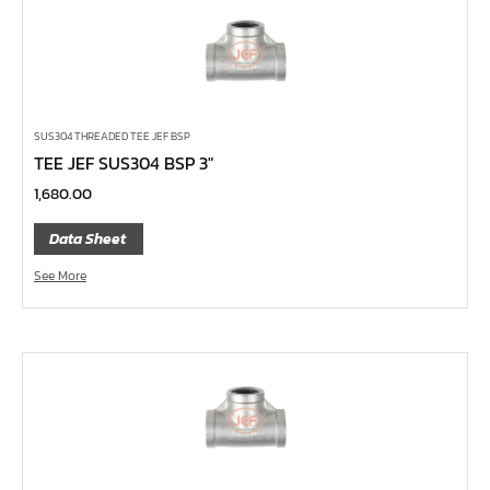
ค้อนพลาสติก
ค้อนช่างเหล็ก
ค้อนทุบหิน
ค้อนช่างทอง
SUS304 THREADED TEE JEF BSP
ค้อนหัวกลม
TEE JEF SUS304 BSP 3″
1,680.00
คีมตัดสายเคเบิ้ล
คีมย้ำสายไฟ
Data Sheet
คีมล๊อค
See More
คีมหนีบ-ถ่างแหวน
คีมปากนกแก้ว,​คีมตัดตะปู
คีมปากแหลม
คีมปากเฉียง
คีมคอม้า
คีมปากจิ้งจก