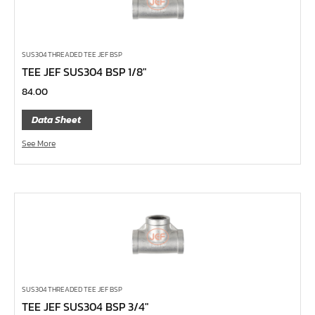
ไขควง Koken
ข้อเพิ่ม, ข้อลด
ข้อต่อ
SUS304 THREADED TEE JEF BSP
ด้ามขันบ๊อกซ์, ด้ามเลื่อน, ด้ามขันตัวแอล, ด้ามควง
TEE JEF SUS304 BSP 1/8″
84.00
ด้ามฟรี
บ๊อกซ์เดือยโผล่
Data Sheet
ประแจตะขอ
See More
ประแจ L หกเหลี่ยม,ท๊อกซ์,หัวบ๊อกซ์
เหล็กส่ง, เหล็กสกัด, เหล็กตอก
ค้อน
คีม
เครื่องมืองานไฟฟ้าแรงสูง
เครื่องมือก่อสร้าง
SUS304 THREADED TEE JEF BSP
ลูกบ๊อกซ์ลม
TEE JEF SUS304 BSP 3/4″