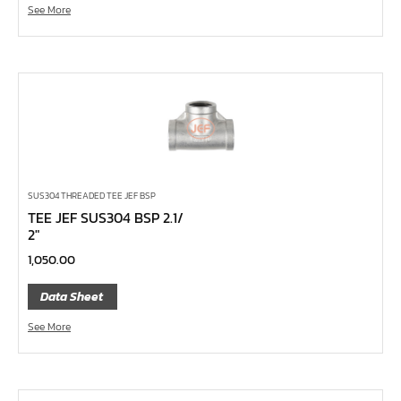
See More
บ๊อกซ์เดือยโผล่ 12 แฉก, บ๊อกซ์เดือยโผล่ 12 เหลี่ยม
บ๊อกซ์เดือยโผล่ หกเหลี่ยม,บ๊อกซ์เดือยโผล่ หกเหลี่ยมหัว
บอล
บ๊อกซ์เดือยโผล่ แบน
บ๊อกซ์เดือยโผล่ แฉก โพซี่
บ๊อกซ์เดือยโผล่ แฉก
ประแจตะขอ
SUS304 THREADED TEE JEF BSP
TEE JEF SUS304 BSP 2.1/
ประแจ L หัวบ๊อกซ์
2″
ประแจ L 12 แฉก
1,050.00
ประแจ L ท๊อกซ์
Data Sheet
ประแจ L หกเหลี่ยม
See More
เหล็กตอก
เหล็กสกัด
เหล็กส่ง