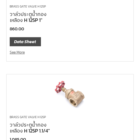
ลูกบ๊อกซ์
BRASS GATE VALVE H 125P
กล่องเครื่องมือ
วาล์วประตูน้ำทอง
เหลือง H 125P 1″
ประแจ-แหวน-ปากตาย
860.00
ไขควง
ข้อต่อทองเหลือง,copperลม
Data Sheet
เครื่องยิงรีเวทนัท
See More
กระบอกอัดจารบี
ประแจแหวน,ปากตาย
ประแจหกเหลี่ยม
แปรงทาสี
ต๊าป แอ๊ปโก้ ABPCO
ลูกบ๊อกซ์ การบิน AeroSpace Standard AS954E สั้น ยาว
BRASS GATE VALVE H 125P
บ๊อกข้ออ่อน 1/4"
วาล์วประตูน้ำทอง
ไขควงตอก
เหลือง H 125P 1.1/4″
ไขควงข้อต่อ
1,085.00