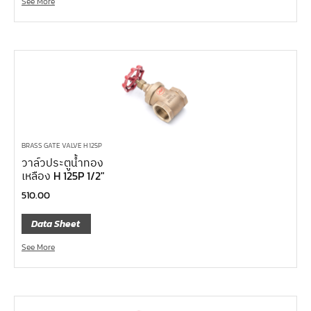
See More
คีมหนีบ-ถ่างแหวน
คีมปากนกแก้ว,​คีมตัดตะปู
คีมปากแหลม
คีมปากเฉียง
คีมคอม้า
คีมปากจิ้งจก
บ๊อกซ์เดือยโผล่ Z-Series หกเหลี่ยม,ท๊อกซ์ ขนาด 1/4",
BRASS GATE VALVE H 125P
3/8", 1/2"
วาล์วประตูน้ำทอง
เหลือง H 125P 1/2″
ด้ามฟรี, ด้ามบ๊อกซ์ Z-Series ขนาด 1/4", 3/8", 1/2"
510.00
ลูกบ๊อกซ์ สั้น, ยาว Koken Z-Series ขนาด 1/4", 3/8", 1/2"
Data Sheet
ข้อต่อ Z-Series ขนาด 1/4", 3/8", 1/2"
ซ็อกเก็ต Z-Series
See More
ลูกบ๊อกซ์ การบิน
ไขควงตอก