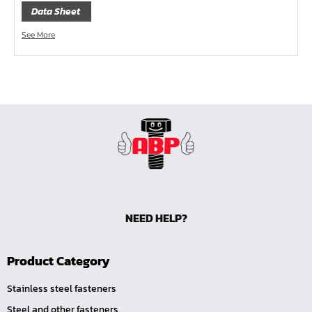
Data Sheet
ค้อนพลาสติก
ค้อนช่างเหล็ก
See More
ค้อนทุบหิน
ค้อนช่างทอง
ค้อนหัวกลม
คีมตัดสายเคเบิ้ล
คีมย้ำสายไฟ
คีมล๊อค
คีมหนีบ-ถ่างแหวน
คีมปากนกแก้ว,​คีมตัดตะปู
NEED HELP?
คีมปากแหลม
คีมปากเฉียง
Product Category
คีมคอม้า
Stainless steel fasteners
คีมปากจิ้งจก
Steel and other fasteners