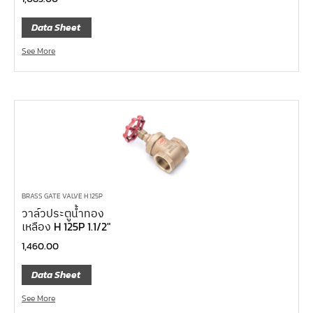
ไขควงท๊อกซ์,ไขควงท๊อกซ์มีรู
Data Sheet
ไขควงหัวบ๊อกซ์
See More
ไขควงสลับ
ไขควงแบน
ไขควงแฉก Pozi
ไขควงแฉก
ข้อลด
ข้อเพิ่ม
หัวขัน
BRASS GATE VALVE H 125P
วาล์วประตูน้ำทอง
ข้อต่อฟรี
เหลือง H 125P 1.1/2″
ข้ออ่อน
1,460.00
ข้อต่อ หักมุม
Data Sheet
ข้อต่อ
See More
ด้ามควง