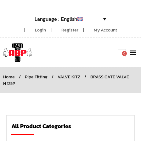
English
Login
Register
My Account
0
Around the
Home
/
Pipe Fitting
/
VALVE KITZ
/
BRASS GATE VALVE
H 125P
All Product Categories