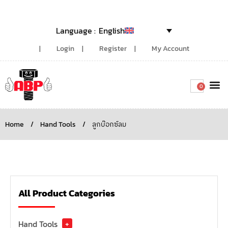
English
Login
Register
My Account
0
Around the
Home
/
Hand Tools
/
ลูกบ๊อกซ์ลม
All Product Categories
Hand Tools
+