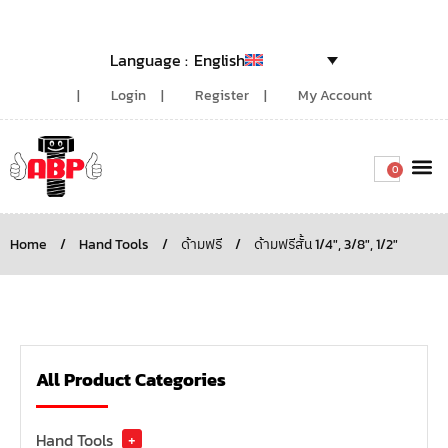
English
Login
Register
My Account
0
Around the
Home
/
Hand Tools
/
ด้ามฟรี
/
ด้ามฟรีสั้น 1/4", 3/8", 1/2"
All Product Categories
Hand Tools
+