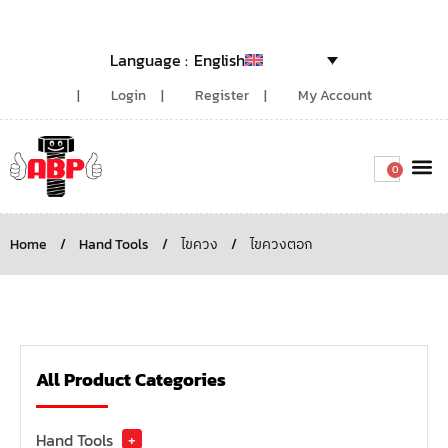
English
Login
Register
My Account
0
Around the
Home
/
Hand Tools
/
ไขควง
/
ไขควงตอก
All Product Categories
Hand Tools
+