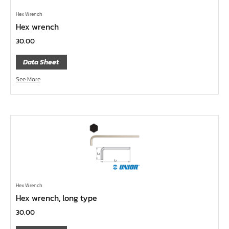
ค้อนพลาสติก
ค้อนช่างเหล็ก
Hex Wrench
Hex wrench
ค้อนทุบหิน
30.00
ค้อนช่างทอง
Data Sheet
ค้อนหัวกลม
See More
คีมตัดสายเคเบิ้ล
คีมย้ำสายไฟ
คีมล๊อค
คีมหนีบ-ถ่างแหวน
คีมปากนกแก้ว,​คีมตัดตะปู
คีมปากแหลม
คีมปากเฉียง
Hex Wrench
คีมคอม้า
Hex wrench, long type
คีมปากจิ้งจก
30.00