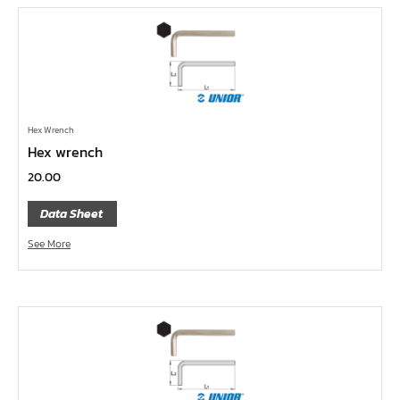
ไขควงท๊อกซ์,ไขควงท๊อกซ์มีรู
ไขควงหัวบ๊อกซ์
ไขควงสลับ
ไขควงแบน
ไขควงแฉก Pozi
Hex Wrench
ไขควงแฉก
Hex wrench
ข้อลด
20.00
ข้อเพิ่ม
Data Sheet
หัวขัน
See More
ข้อต่อฟรี
ข้ออ่อน
ข้อต่อ หักมุม
ข้อต่อ
ด้ามควง