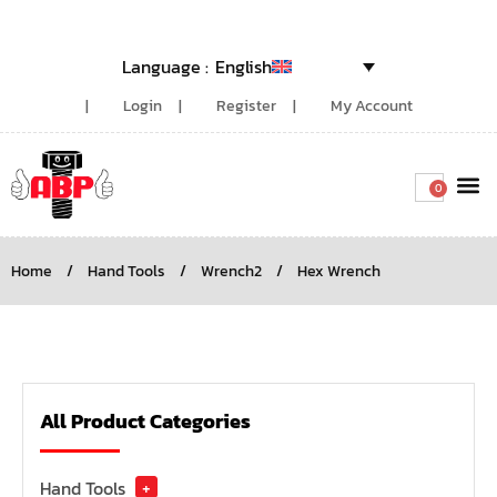
English
Login
Register
My Account
0
Around the
Home
/
Hand Tools
/
Wrench2
/
Hex Wrench
All Product Categories
Hand Tools
+