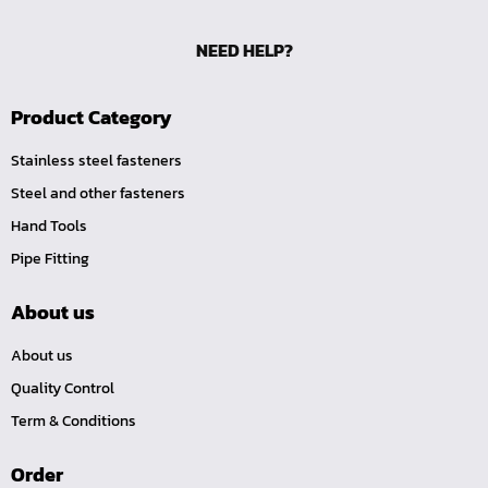
ไขควงท๊อกซ์-มีรู
NEED HELP?
ไขควงท๊อกซ์
ไขควงหัวหกเหลี่ยม
Product Category
ไขควงแฉก-Pozi
Stainless steel fasteners
ไขควงแฉก
Steel and other fasteners
ไขควง แบน
Hand Tools
ไขควงตอก
Pipe Fitting
ดอกไขควงลม 1/4"
ดอกไขควงตอก 7/16"
About us
ดอกไขควงตอก 5/16"
About us
ดอกไขควงตอก 1/4"
Quality Control
สามทางเกลียวในทองเหลือง (SI)
Term & Conditions
สามทางเสียบสายทองเหลือง (S)
Order
ลดเหลี่ยมทองเหลือง (LO)