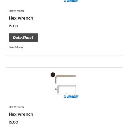
ข้อเพิ่ม, ข้อลด
Hex Wrench
ข้อต่อ
Hex wrench
ด้ามขันบ๊อกซ์, ด้ามเลื่อน, ด้ามขันตัวแอล, ด้ามควง
15.00
ด้ามฟรี
Data Sheet
บ๊อกซ์เดือยโผล่
See More
ประแจตะขอ
ประแจ L หกเหลี่ยม,ท๊อกซ์,หัวบ๊อกซ์
เหล็กส่ง, เหล็กสกัด, เหล็กตอก
ค้อน
คีม
เครื่องมืองานไฟฟ้าแรงสูง
เครื่องมือก่อสร้าง
Hex Wrench
Hex wrench
ลูกบ๊อกซ์ลม
15.00
ลูกบ๊อกซ์