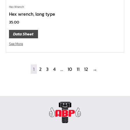
เครื่องมือวัด
Hex Wrench
Hex wrench, long type
กรรไกรตัดเหล็กเส้น กรรไกรตัดเหล็กแผ่น
35.00
แหวนผ่า UNIOR
Data Sheet
แหวนเดี่ยวต่อด้าม
ประแจ L
See More
ประแจตะขอ
ประแจเลื่อน
1
2
3
4
…
10
11
12
→
บ๊อกซ์กระบอก
แหวนฟรี
แหวน
แหวนข้าง – ปากตายข้าง
ปากตาย Unior
ไขควงอิเลคโทรนิค
ไขควงหัวบ๊อกซ์