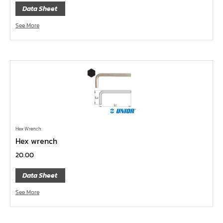
กล่องเครื่องมือ
Data Sheet
ประแจ-แหวน-ปากตาย
See More
ไขควง
ข้อต่อทองเหลือง,copperลม
เครื่องยิงรีเวทนัท
กระบอกอัดจารบี
ประแจแหวน,ปากตาย
ประแจหกเหลี่ยม
Hex Wrench
แปรงทาสี
Hex wrench
ต๊าป แอ๊ปโก้ ABPCO
20.00
ลูกบ๊อกซ์ การบิน AeroSpace Standard AS954E สั้น ยาว
Data Sheet
บ๊อกข้ออ่อน 1/4"
See More
ไขควงตอก
ไขควงข้อต่อ