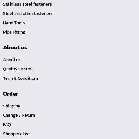
ไขควง Koken
Stainless steel fasteners
ข้อเพิ่ม, ข้อลด
Steel and other fasteners
ข้อต่อ
Hand Tools
ด้ามขันบ๊อกซ์, ด้ามเลื่อน, ด้ามขันตัวแอล, ด้ามควง
Pipe Fitting
ด้ามฟรี
About us
บ๊อกซ์เดือยโผล่
About us
ประแจตะขอ
Quality Control
ประแจ L หกเหลี่ยม,ท๊อกซ์,หัวบ๊อกซ์
Term & Conditions
เหล็กส่ง, เหล็กสกัด, เหล็กตอก
ค้อน
Order
คีม
Shipping
เครื่องมืองานไฟฟ้าแรงสูง
Change / Return
เครื่องมือก่อสร้าง
FAQ
ลูกบ๊อกซ์ลม
Shopping List