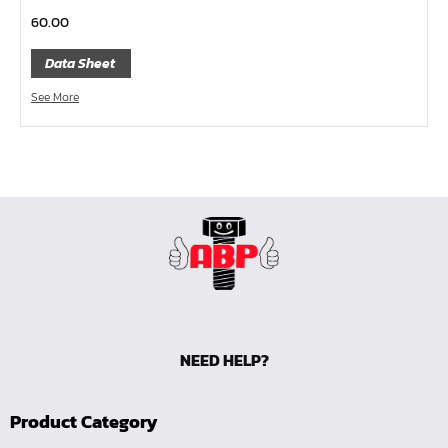
คีมหนีบ-ถ่างแหวน
60.00
คีมปากนกแก้ว,​คีมตัดตะปู
Data Sheet
คีมปากแหลม
See More
คีมปากเฉียง
คีมคอม้า
คีมปากจิ้งจก
บ๊อกซ์เดือยโผล่ Z-Series หกเหลี่ยม,ท๊อกซ์ ขนาด 1/4",
3/8", 1/2"
ด้ามฟรี, ด้ามบ๊อกซ์ Z-Series ขนาด 1/4", 3/8", 1/2"
ลูกบ๊อกซ์ สั้น, ยาว Koken Z-Series ขนาด 1/4", 3/8", 1/2"
ข้อต่อ Z-Series ขนาด 1/4", 3/8", 1/2"
ซ็อกเก็ต Z-Series
NEED HELP?
ลูกบ๊อกซ์ การบิน
Product Category
ไขควงตอก