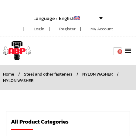
English
Login
Register
My Account
0
Around the
Home
/
Steel and other fasteners
/
NYLON WASHER
/
NYLON WASHER
All Product Categories