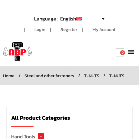
English
Login
Register
My Account
0
Around the
Home
/
Steel and other fasteners
/
T-NUTS
/
T-NUTS
All Product Categories
Hand Tools
+