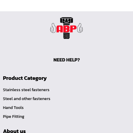
ไขควงท๊อกซ์,ไขควงท๊อกซ์มีรู
ไขควงหัวบ๊อกซ์
ไขควงสลับ
ไขควงแบน
ไขควงแฉก Pozi
ไขควงแฉก
ข้อลด
NEED HELP?
ข้อเพิ่ม
Product Category
หัวขัน
ข้อต่อฟรี
Stainless steel fasteners
ข้ออ่อน
Steel and other fasteners
ข้อต่อ หักมุม
Hand Tools
ข้อต่อ
Pipe Fitting
ด้ามควง
About us