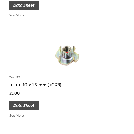
กล่องเครื่องมือ
Data Sheet
ประแจ-แหวน-ปากตาย
See More
ไขควง
ข้อต่อทองเหลือง,copperลม
เครื่องยิงรีเวทนัท
กระบอกอัดจารบี
ประแจแหวน,ปากตาย
ประแจหกเหลี่ยม
T-NUTS
แปรงทาสี
ที-นัท 10 x 1.5 mm.(+CR3)
ต๊าป แอ๊ปโก้ ABPCO
35.00
ลูกบ๊อกซ์ การบิน AeroSpace Standard AS954E สั้น ยาว
Data Sheet
บ๊อกข้ออ่อน 1/4"
See More
ไขควงตอก
ไขควงข้อต่อ