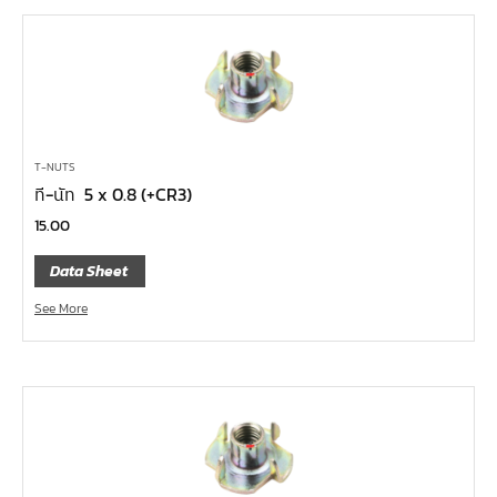
คีมปากนกแก้ว,​คีมตัดตะปู
คีมปากแหลม
คีมปากเฉียง
คีมคอม้า
คีมปากจิ้งจก
T-NUTS
ที-นัท 5 x 0.8 (+CR3)
บ๊อกซ์เดือยโผล่ Z-Series หกเหลี่ยม,ท๊อกซ์ ขนาด 1/4",
15.00
3/8", 1/2"
ด้ามฟรี, ด้ามบ๊อกซ์ Z-Series ขนาด 1/4", 3/8", 1/2"
Data Sheet
ลูกบ๊อกซ์ สั้น, ยาว Koken Z-Series ขนาด 1/4", 3/8", 1/2"
See More
ข้อต่อ Z-Series ขนาด 1/4", 3/8", 1/2"
ซ็อกเก็ต Z-Series
ลูกบ๊อกซ์ การบิน
ไขควงตอก
ไขควง Koken