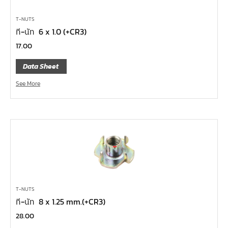
ข้อเพิ่ม, ข้อลด
T-NUTS
ข้อต่อ
ที-นัท 6 x 1.0 (+CR3)
ด้ามขันบ๊อกซ์, ด้ามเลื่อน, ด้ามขันตัวแอล, ด้ามควง
17.00
ด้ามฟรี
Data Sheet
บ๊อกซ์เดือยโผล่
See More
ประแจตะขอ
ประแจ L หกเหลี่ยม,ท๊อกซ์,หัวบ๊อกซ์
เหล็กส่ง, เหล็กสกัด, เหล็กตอก
ค้อน
คีม
เครื่องมืองานไฟฟ้าแรงสูง
เครื่องมือก่อสร้าง
T-NUTS
ที-นัท 8 x 1.25 mm.(+CR3)
ลูกบ๊อกซ์ลม
28.00
ลูกบ๊อกซ์