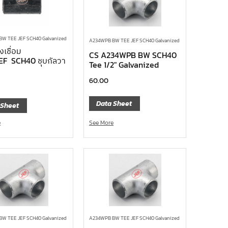
W TEE JEF SCH40 Galvanized
A234WPB BW TEE JEF SCH40 Galvanized
เชื่อม
CS A234WPB BW SCH40
JEF SCH40 ชุบกัลวา
Tee 1/2″ Galvanized
60.00
Data Sheet
 Sheet
See More
e
W TEE JEF SCH40 Galvanized
A234WPB BW TEE JEF SCH40 Galvanized