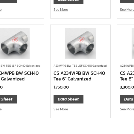
e
See Mor
See More
BW TEE JEF SCH40 Galvanized
A234WPB BW TEE JEF SCH40 Galvanized
A234WPB B
234WPB BW SCH40
CS A234WPB BW SCH40
CS A2
″ Galvanized
Tee 6″ Galvanized
Tee 8″
00
1,750.00
3,300.
 Sheet
Data Sheet
Data
e
See More
See Mor