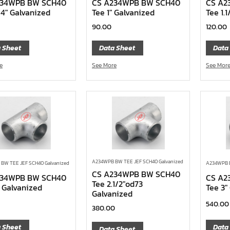
234WPB BW SCH40
CS A234WPB BW SCH40
CS A2
/4″ Galvanized
Tee 1″ Galvanized
Tee 1.
90.00
120.00
 Sheet
Data Sheet
Data
e
See More
See Mor
A234WPB BW TEE JEF SCH40 Galvanized
BW TEE JEF SCH40 Galvanized
A234WPB B
CS A234WPB BW SCH40
234WPB BW SCH40
CS A2
Tee 2.1/2″od73
″ Galvanized
Tee 3″
Galvanized
540.00
380.00
 Sheet
Data
Data Sheet