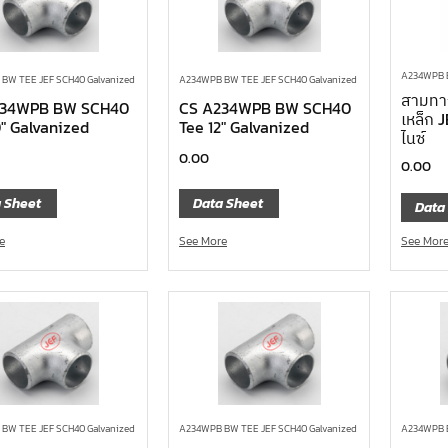
A234WPB B
BW TEE JEF SCH40 Galvanized
A234WPB BW TEE JEF SCH40 Galvanized
สามทาง
234WPB BW SCH40
CS A234WPB BW SCH40
เหล็ก 
0″ Galvanized
Tee 12″ Galvanized
ไนซ์
0.00
0.00
 Sheet
Data Sheet
Data
e
See More
See Mor
BW TEE JEF SCH40 Galvanized
A234WPB BW TEE JEF SCH40 Galvanized
A234WPB B