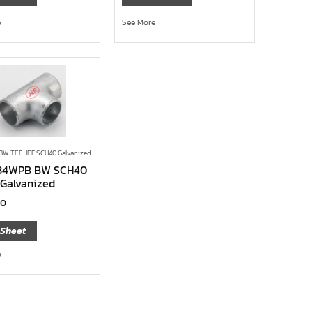
e
See More
W TEE JEF SCH40 Galvanized
34WPB BW SCH40
 Galvanized
00
 Sheet
e