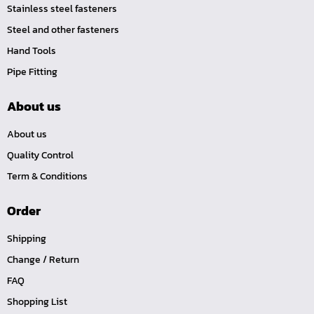
คีมหนีบ-ถ่างแหวน
Stainless steel fasteners
Steel and other fasteners
คีมปากนกแก้ว,​คีมตัดตะปู
Hand Tools
คีมปากแหลม
Pipe Fitting
คีมปากเฉียง
คีมคอม้า
About us
คีมปากจิ้งจก
About us
บ๊อกซ์เดือยโผล่ Z-Series หกเหลี่ยม,ท๊อกซ์ ขนาด 1/4",
Quality Control
3/8", 1/2"
Term & Conditions
ด้ามฟรี, ด้ามบ๊อกซ์ Z-Series ขนาด 1/4", 3/8", 1/2"
ลูกบ๊อกซ์ สั้น, ยาว Koken Z-Series ขนาด 1/4", 3/8", 1/2"
Order
ข้อต่อ Z-Series ขนาด 1/4", 3/8", 1/2"
Shipping
ซ็อกเก็ต Z-Series
Change / Return
ลูกบ๊อกซ์ การบิน
FAQ
ไขควงตอก
Shopping List