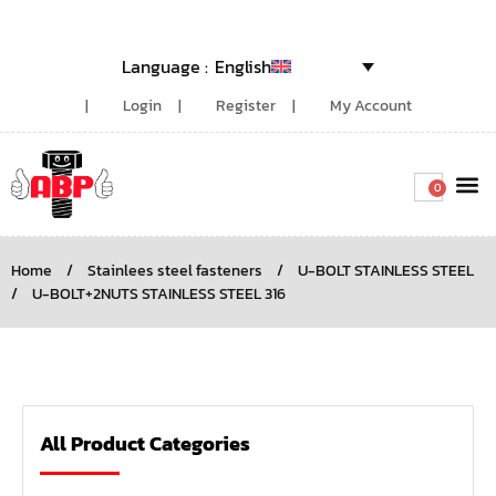
English
Login
Register
My Account
0
Around the
Home
/
Stainlees steel fasteners
/
U-BOLT STAINLESS STEEL
/
U-BOLT+2NUTS STAINLESS STEEL 316
All Product Categories