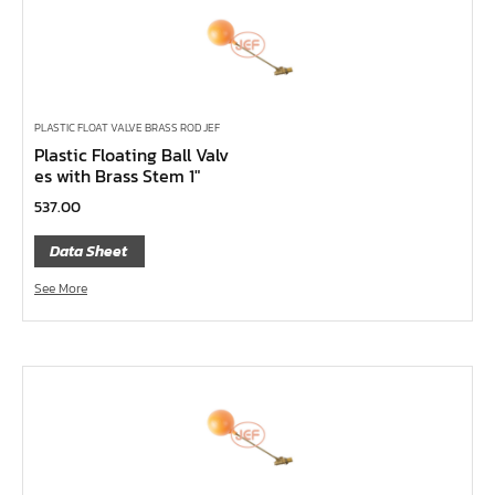
ไขควง Koken
ข้อเพิ่ม, ข้อลด
ข้อต่อ
ด้ามขันบ๊อกซ์, ด้ามเลื่อน, ด้ามขันตัวแอล, ด้ามควง
PLASTIC FLOAT VALVE BRASS ROD JEF
ด้ามฟรี
Plastic Floating Ball Valv
es with Brass Stem 1″
บ๊อกซ์เดือยโผล่
537.00
ประแจตะขอ
ประแจ L หกเหลี่ยม,ท๊อกซ์,หัวบ๊อกซ์
Data Sheet
เหล็กส่ง, เหล็กสกัด, เหล็กตอก
See More
ค้อน
คีม
เครื่องมืองานไฟฟ้าแรงสูง
เครื่องมือก่อสร้าง
ลูกบ๊อกซ์ลม