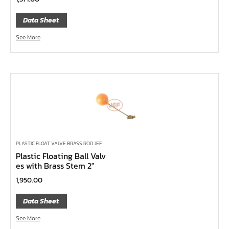
ไขควงท๊อกซ์,ไขควงท๊อกซ์มีรู
Data Sheet
ไขควงหัวบ๊อกซ์
See More
ไขควงสลับ
ไขควงแบน
ไขควงแฉก Pozi
ไขควงแฉก
ข้อลด
ข้อเพิ่ม
หัวขัน
PLASTIC FLOAT VALVE BRASS ROD JEF
Plastic Floating Ball Valv
ข้อต่อฟรี
es with Brass Stem 2″
ข้ออ่อน
1,950.00
ข้อต่อ หักมุม
Data Sheet
ข้อต่อ
See More
ด้ามควง