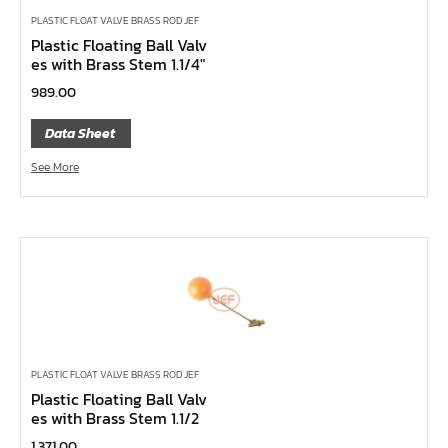
ลูกบ๊อกซ์
PLASTIC FLOAT VALVE BRASS ROD JEF
กล่องเครื่องมือ
Plastic Floating Ball Valv
es with Brass Stem 1.1/4″
ประแจ-แหวน-ปากตาย
989.00
ไขควง
ข้อต่อทองเหลือง,copperลม
Data Sheet
เครื่องยิงรีเวทนัท
See More
กระบอกอัดจารบี
ประแจแหวน,ปากตาย
ประแจหกเหลี่ยม
แปรงทาสี
ต๊าป แอ๊ปโก้ ABPCO
ลูกบ๊อกซ์ การบิน AeroSpace Standard AS954E สั้น ยาว
PLASTIC FLOAT VALVE BRASS ROD JEF
บ๊อกข้ออ่อน 1/4"
Plastic Floating Ball Valv
ไขควงตอก
es with Brass Stem 1.1/2
ไขควงข้อต่อ
1,371.00