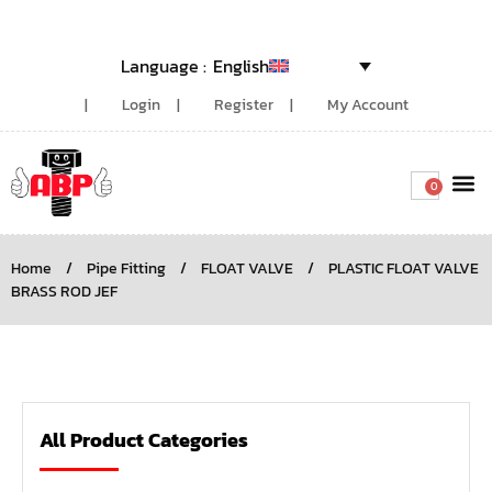
English
Login
Register
My Account
0
Around the
Home
/
Pipe Fitting
/
FLOAT VALVE
/
PLASTIC FLOAT VALVE
BRASS ROD JEF
All Product Categories