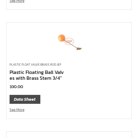
See More
คีมหนีบ-ถ่างแหวน
คีมปากนกแก้ว,​คีมตัดตะปู
คีมปากแหลม
คีมปากเฉียง
คีมคอม้า
คีมปากจิ้งจก
บ๊อกซ์เดือยโผล่ Z-Series หกเหลี่ยม,ท๊อกซ์ ขนาด 1/4",
PLASTIC FLOAT VALVE BRASS ROD JEF
3/8", 1/2"
Plastic Floating Ball Valv
es with Brass Stem 3/4″
ด้ามฟรี, ด้ามบ๊อกซ์ Z-Series ขนาด 1/4", 3/8", 1/2"
330.00
ลูกบ๊อกซ์ สั้น, ยาว Koken Z-Series ขนาด 1/4", 3/8", 1/2"
Data Sheet
ข้อต่อ Z-Series ขนาด 1/4", 3/8", 1/2"
ซ็อกเก็ต Z-Series
See More
ลูกบ๊อกซ์ การบิน
ไขควงตอก