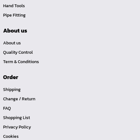
ไขควง Koken
Hand Tools
ข้อเพิ่ม, ข้อลด
Pipe Fitting
ข้อต่อ
About us
ด้ามขันบ๊อกซ์, ด้ามเลื่อน, ด้ามขันตัวแอล, ด้ามควง
ด้ามฟรี
About us
บ๊อกซ์เดือยโผล่
Quality Control
ประแจตะขอ
Term & Conditions
ประแจ L หกเหลี่ยม,ท๊อกซ์,หัวบ๊อกซ์
Order
เหล็กส่ง, เหล็กสกัด, เหล็กตอก
Shipping
ค้อน
Change / Return
คีม
FAQ
เครื่องมืองานไฟฟ้าแรงสูง
Shopping List
เครื่องมือก่อสร้าง
Privacy Policy
ลูกบ๊อกซ์ลม
Cookies