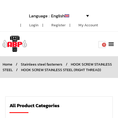
English
Login
Register
My Account
0
Around the
Home
/
Stainlees steel fasteners
/
HOOK SCREW STAINLESS
STEEL
/
HOOK SCREW STAINLESS STEEL (RIGHT THREAD)
All Product Categories