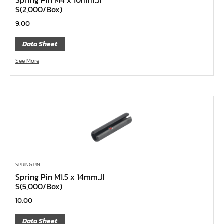
เครื่องมือลม
S(2,000/Box)
เครื่องมือวัด
9.00
กรรไกรตัดเหล็กเส้น กรรไกรตัดเหล็กแผ่น
Data Sheet
แหวนผ่า UNIOR
See More
แหวนเดี่ยวต่อด้าม
ประแจ L
ประแจตะขอ
ประแจเลื่อน
บ๊อกซ์กระบอก
แหวนฟรี
แหวน
SPRING PIN
Spring Pin M1.5 x 14mm.JI
แหวนข้าง – ปากตายข้าง
S(5,000/Box)
ปากตาย Unior
10.00
ไขควงอิเลคโทรนิค
Data Sheet