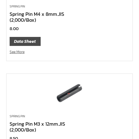
ลูกบ๊อกซ์
SPRING PIN
กล่องเครื่องมือ
Spring Pin M4 x 8mm.JIS
(2,000/Box)
ประแจ-แหวน-ปากตาย
8.00
ไขควง
ข้อต่อทองเหลือง,copperลม
Data Sheet
เครื่องยิงรีเวทนัท
See More
กระบอกอัดจารบี
ประแจแหวน,ปากตาย
ประแจหกเหลี่ยม
แปรงทาสี
ต๊าป แอ๊ปโก้ ABPCO
ลูกบ๊อกซ์ การบิน AeroSpace Standard AS954E สั้น ยาว
SPRING PIN
บ๊อกข้ออ่อน 1/4"
Spring Pin M3 x 12mm.JIS
ไขควงตอก
(2,000/Box)
ไขควงข้อต่อ
8.50