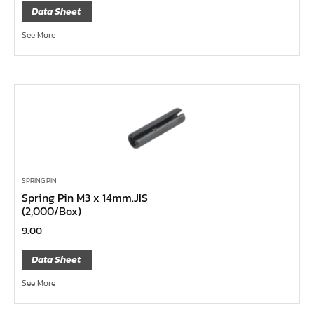
Data Sheet
ค้อนพลาสติก
ค้อนช่างเหล็ก
See More
ค้อนทุบหิน
ค้อนช่างทอง
ค้อนหัวกลม
คีมตัดสายเคเบิ้ล
คีมย้ำสายไฟ
คีมล๊อค
SPRING PIN
คีมหนีบ-ถ่างแหวน
Spring Pin M3 x 14mm.JIS
(2,000/Box)
คีมปากนกแก้ว,​คีมตัดตะปู
9.00
คีมปากแหลม
Data Sheet
คีมปากเฉียง
คีมคอม้า
See More
คีมปากจิ้งจก