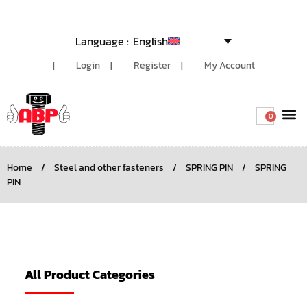
English
Login
Register
My Account
0
Around the
Home
/
Steel and other fasteners
/
SPRING PIN
/
SPRING
PIN
All Product Categories