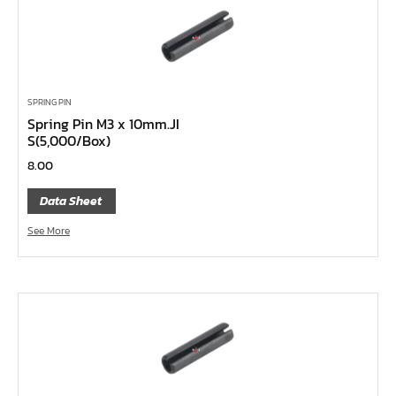
ไขควง Koken
ข้อเพิ่ม, ข้อลด
ข้อต่อ
ด้ามขันบ๊อกซ์, ด้ามเลื่อน, ด้ามขันตัวแอล, ด้ามควง
SPRING PIN
ด้ามฟรี
Spring Pin M3 x 10mm.JI
S(5,000/Box)
บ๊อกซ์เดือยโผล่
8.00
ประแจตะขอ
ประแจ L หกเหลี่ยม,ท๊อกซ์,หัวบ๊อกซ์
Data Sheet
เหล็กส่ง, เหล็กสกัด, เหล็กตอก
See More
ค้อน
คีม
เครื่องมืองานไฟฟ้าแรงสูง
เครื่องมือก่อสร้าง
ลูกบ๊อกซ์ลม