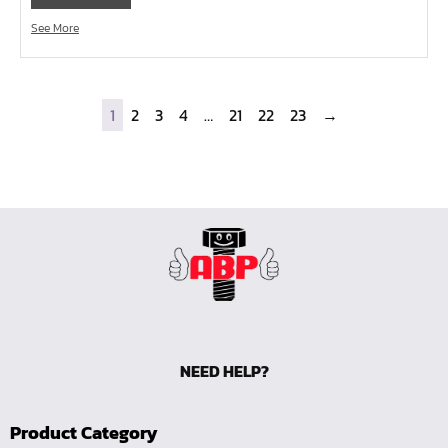
ไขควงหัวบ๊อกซ์
See More
ไขควงท๊อกซ์-มีรู
ไขควงท๊อกซ์
ไขควงหัวหกเหลี่ยม
1
2
3
4
…
21
22
23
→
ไขควงแฉก-Pozi
ไขควงแฉก
ไขควง แบน
ไขควงตอก
ดอกไขควงลม 1/4"
ดอกไขควงตอก 7/16"
ดอกไขควงตอก 5/16"
ดอกไขควงตอก 1/4"
NEED HELP?
สามทางเกลียวในทองเหลือง (SI)
สามทางเสียบสายทองเหลือง (S)
Product Category