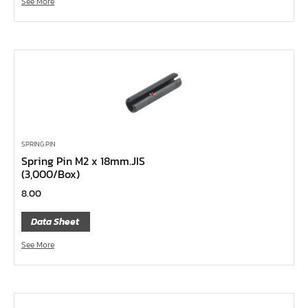
See More
คีมหนีบ-ถ่างแหวน
คีมปากนกแก้ว,​คีมตัดตะปู
คีมปากแหลม
คีมปากเฉียง
คีมคอม้า
คีมปากจิ้งจก
บ๊อกซ์เดือยโผล่ Z-Series หกเหลี่ยม,ท๊อกซ์ ขนาด 1/4",
SPRING PIN
3/8", 1/2"
Spring Pin M2 x 18mm.JIS
(3,000/Box)
ด้ามฟรี, ด้ามบ๊อกซ์ Z-Series ขนาด 1/4", 3/8", 1/2"
8.00
ลูกบ๊อกซ์ สั้น, ยาว Koken Z-Series ขนาด 1/4", 3/8", 1/2"
Data Sheet
ข้อต่อ Z-Series ขนาด 1/4", 3/8", 1/2"
ซ็อกเก็ต Z-Series
See More
ลูกบ๊อกซ์ การบิน
ไขควงตอก