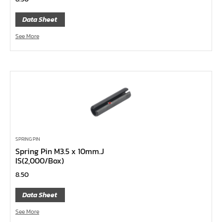
ไขควงท๊อกซ์,ไขควงท๊อกซ์มีรู
Data Sheet
ไขควงหัวบ๊อกซ์
See More
ไขควงสลับ
ไขควงแบน
ไขควงแฉก Pozi
ไขควงแฉก
ข้อลด
ข้อเพิ่ม
หัวขัน
SPRING PIN
Spring Pin M3.5 x 10mm.J
ข้อต่อฟรี
IS(2,000/Box)
ข้ออ่อน
8.50
ข้อต่อ หักมุม
Data Sheet
ข้อต่อ
See More
ด้ามควง