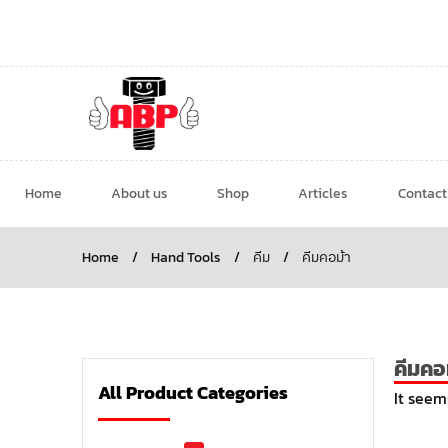
Home
About us
Shop
Articles
Contact
Home
/
Hand Tools
/
คีม
/
คีมคอม้า
คีมคอ
All Product Categories
It seem