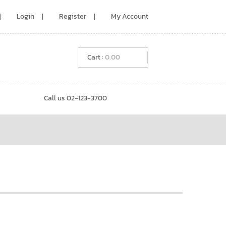
Login
Register
My Account
0.00
Call us 02-123-3700