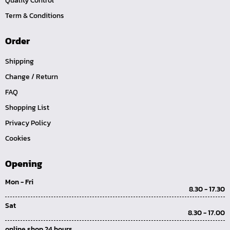
Quality Control
คีมหนีบ-ถ่างแหวน
Term & Conditions
คีมปากนกแก้ว,​คีมตัดตะปู
คีมปากแหลม
Order
คีมปากเฉียง
Shipping
คีมคอม้า
Change / Return
คีมปากจิ้งจก
FAQ
บ๊อกซ์เดือยโผล่ Z-Series หกเหลี่ยม,ท๊อกซ์ ขนาด 1/4",
Shopping List
3/8", 1/2"
Privacy Policy
ด้ามฟรี, ด้ามบ๊อกซ์ Z-Series ขนาด 1/4", 3/8", 1/2"
Cookies
ลูกบ๊อกซ์ สั้น, ยาว Koken Z-Series ขนาด 1/4", 3/8", 1/2"
Opening
ข้อต่อ Z-Series ขนาด 1/4", 3/8", 1/2"
Mon - Fri
ซ็อกเก็ต Z-Series
8.30 - 17.30
ลูกบ๊อกซ์ การบิน
Sat
8.30 - 17.00
ไขควงตอก
online shop 24 hours