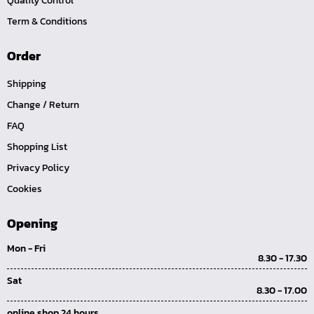
Quality Control
คีมหนีบ-ถ่างแหวน
Term & Conditions
คีมปากนกแก้ว,​คีมตัดตะปู
คีมปากแหลม
Order
คีมปากเฉียง
Shipping
คีมคอม้า
Change / Return
คีมปากจิ้งจก
FAQ
บ๊อกซ์เดือยโผล่ Z-Series หกเหลี่ยม,ท๊อกซ์ ขนาด 1/4",
Shopping List
3/8", 1/2"
Privacy Policy
ด้ามฟรี, ด้ามบ๊อกซ์ Z-Series ขนาด 1/4", 3/8", 1/2"
Cookies
ลูกบ๊อกซ์ สั้น, ยาว Koken Z-Series ขนาด 1/4", 3/8", 1/2"
Opening
ข้อต่อ Z-Series ขนาด 1/4", 3/8", 1/2"
Mon - Fri
ซ็อกเก็ต Z-Series
8.30 - 17.30
ลูกบ๊อกซ์ การบิน
Sat
8.30 - 17.00
ไขควงตอก
online shop 24 hours