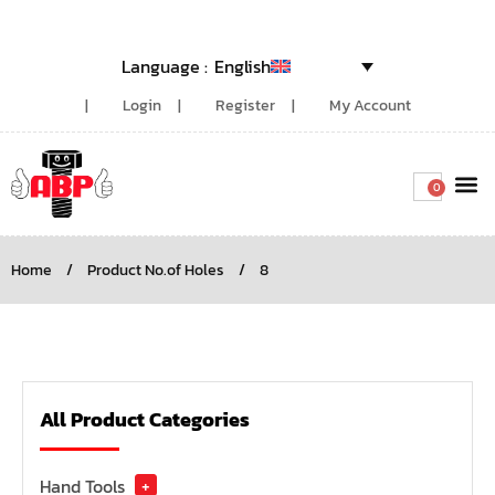
English
Login
Register
My Account
0
Around the
Home
/
Product No.of Holes
/
8
All Product Categories
Hand Tools
+