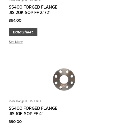
กล่องเครื่องมือ
SS400 FORGED FLANGE
JIS 20K SOP FF 2.1/2″
ประแจ-แหวน-ปากตาย
364.00
ไขควง
ข้อต่อทองเหลือง,copperลม
Data Sheet
เครื่องยิงรีเวทนัท
See More
กระบอกอัดจารบี
ประแจแหวน,ปากตาย
ประแจหกเหลี่ยม
แปรงทาสี
ต๊าป แอ๊ปโก้ ABPCO
ลูกบ๊อกซ์ การบิน AeroSpace Standard AS954E สั้น ยาว
Plate Flange JEF JIS 10K FF
บ๊อกข้ออ่อน 1/4"
SS400 FORGED FLANGE
ไขควงตอก
JIS 10K SOP FF 4″
ไขควงข้อต่อ
390.00