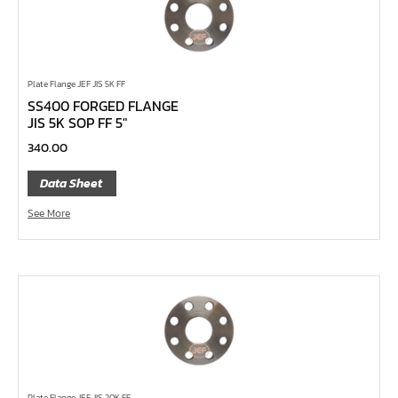
ข้อเพิ่ม, ข้อลด
ข้อต่อ
ด้ามขันบ๊อกซ์, ด้ามเลื่อน, ด้ามขันตัวแอล, ด้ามควง
Plate Flange JEF JIS 5K FF
ด้ามฟรี
SS400 FORGED FLANGE
JIS 5K SOP FF 5″
บ๊อกซ์เดือยโผล่
340.00
ประแจตะขอ
ประแจ L หกเหลี่ยม,ท๊อกซ์,หัวบ๊อกซ์
Data Sheet
เหล็กส่ง, เหล็กสกัด, เหล็กตอก
See More
ค้อน
คีม
เครื่องมืองานไฟฟ้าแรงสูง
เครื่องมือก่อสร้าง
ลูกบ๊อกซ์ลม
ลูกบ๊อกซ์
Plate Flange JEF JIS 20K FF