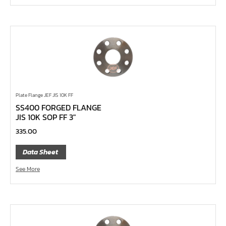
คีมปากนกแก้ว,​คีมตัดตะปู
คีมปากแหลม
คีมปากเฉียง
คีมคอม้า
คีมปากจิ้งจก
บ๊อกซ์เดือยโผล่ Z-Series หกเหลี่ยม,ท๊อกซ์ ขนาด 1/4",
Plate Flange JEF JIS 10K FF
3/8", 1/2"
SS400 FORGED FLANGE
JIS 10K SOP FF 3″
ด้ามฟรี, ด้ามบ๊อกซ์ Z-Series ขนาด 1/4", 3/8", 1/2"
335.00
ลูกบ๊อกซ์ สั้น, ยาว Koken Z-Series ขนาด 1/4", 3/8", 1/2"
Data Sheet
ข้อต่อ Z-Series ขนาด 1/4", 3/8", 1/2"
ซ็อกเก็ต Z-Series
See More
ลูกบ๊อกซ์ การบิน
ไขควงตอก
ไขควง Koken