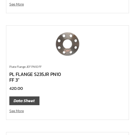
ค้อนพลาสติก
See More
ค้อนช่างเหล็ก
ค้อนทุบหิน
ค้อนช่างทอง
ค้อนหัวกลม
คีมตัดสายเคเบิ้ล
คีมย้ำสายไฟ
คีมล๊อค
Plate Flange JEF PN10 FF
PL FLANGE S235JR PN10
คีมหนีบ-ถ่างแหวน
FF 3″
คีมปากนกแก้ว,​คีมตัดตะปู
420.00
คีมปากแหลม
Data Sheet
คีมปากเฉียง
See More
คีมคอม้า
คีมปากจิ้งจก