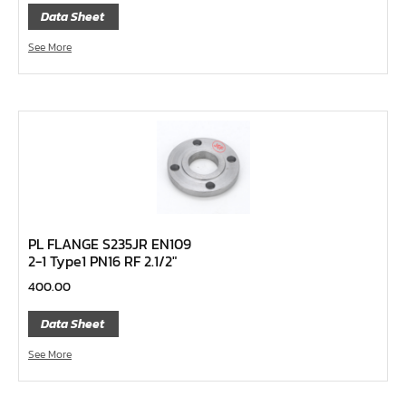
ไขควงท๊อกซ์,ไขควงท๊อกซ์มีรู
Data Sheet
ไขควงหัวบ๊อกซ์
See More
ไขควงสลับ
ไขควงแบน
ไขควงแฉก Pozi
ไขควงแฉก
ข้อลด
ข้อเพิ่ม
หัวขัน
PL FLANGE S235JR EN109
2-1 Type1 PN16 RF 2.1/2″
ข้อต่อฟรี
400.00
ข้ออ่อน
Data Sheet
ข้อต่อ หักมุม
ข้อต่อ
See More
ด้ามควง