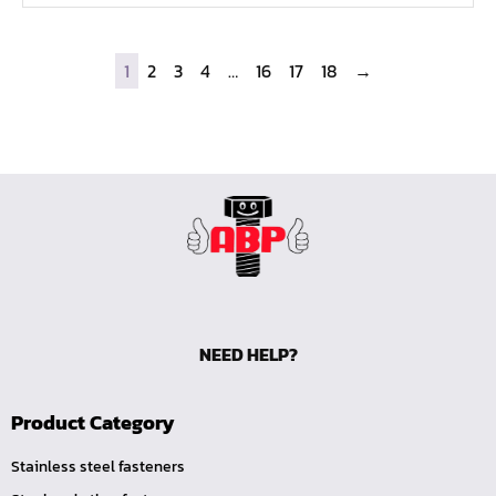
ไขควงท๊อกซ์-มีรู
ไขควงท๊อกซ์
1
2
3
4
…
16
17
18
→
ไขควงหัวหกเหลี่ยม
ไขควงแฉก-Pozi
ไขควงแฉก
ไขควง แบน
ไขควงตอก
ดอกไขควงลม 1/4"
ดอกไขควงตอก 7/16"
ดอกไขควงตอก 5/16"
NEED HELP?
ดอกไขควงตอก 1/4"
สามทางเกลียวในทองเหลือง (SI)
Product Category
สามทางเสียบสายทองเหลือง (S)
Stainless steel fasteners
ลดเหลี่ยมทองเหลือง (LO)