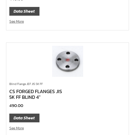
เครื่องมือวัด
Data Sheet
กรรไกรตัดเหล็กเส้น กรรไกรตัดเหล็กแผ่น
See More
แหวนผ่า UNIOR
แหวนเดี่ยวต่อด้าม
ประแจ L
ประแจตะขอ
ประแจเลื่อน
บ๊อกซ์กระบอก
แหวนฟรี
Blind Flange JEF JIS 5K FF
CS FORGED FLANGES JIS
แหวน
5K FF BLIND 4″
แหวนข้าง – ปากตายข้าง
490.00
ปากตาย Unior
Data Sheet
ไขควงอิเลคโทรนิค
See More
ไขควงหัวบ๊อกซ์