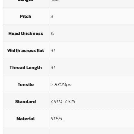
Pitch
3
Head thickness
15
Width across flat
41
Thread Length
41
Tensile
≥ 830Mpa
Standard
ASTM-A325
Material
STEEL