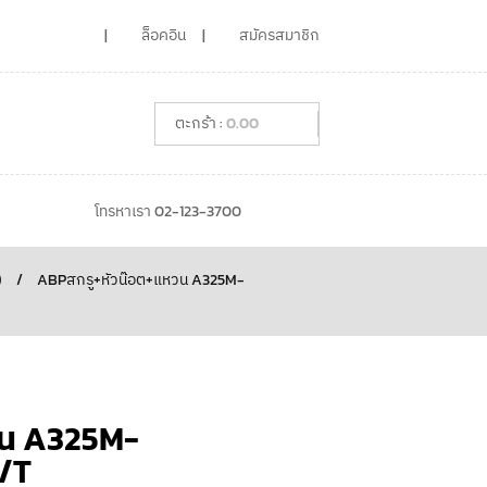
ล็อคอิน
สมัครสมาชิก
0.00
โทรหาเรา 02-123-3700
)
/
ABPสกรู+หัวน๊อต+แหวน A325M-
วน A325M-
/T