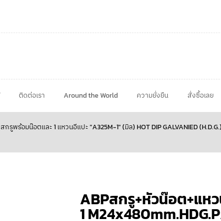
ติดต่อเรา
Around the World
ความยั่งยืน
สั่งซื้อเลย
สกรูพร้อมน๊อตและ 1 แหวนอีแปะ "A325M-1" (มิล) HOT DIP GALVANIED (H.D.G.
ABPสกรู+หัวน๊อต+แห
1 M24x480mm.HDG.P