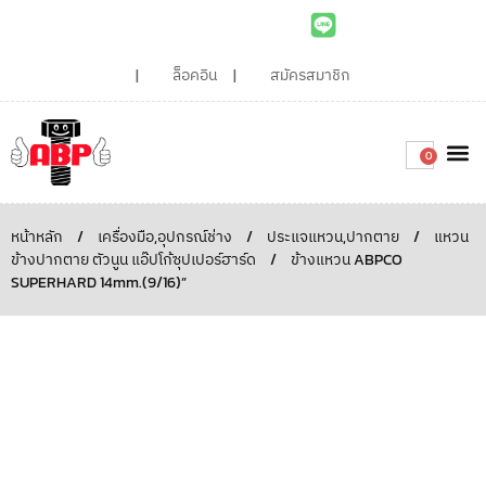
ล็อคอิน
สมัครสมาชิก
0
เกี่ยวกับเรา
สินค้าท
ไอเดียและบทความน่ารู้
ติดต่อเรา
Around the
ความยั่
สั่งซื้อเลย
หน้าหลัก
/
เครื่องมือ,อุปกรณ์ช่าง
/
ประแจแหวน,ปากตาย
/
แหวน
ข้างปากตาย ตัวนูน แอ๊ปโก้ซุปเปอร์ฮาร์ด
/
ข้างแหวน ABPCO
SUPERHARD 14mm.(9/16)”