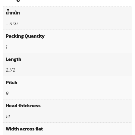
น้ำหนัก
- กรัม
Packing Quantity
1
Length
2.1/2
Pitch
9
Head thickness
14
Width across flat