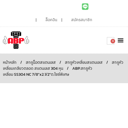
ล็อคอิน
สมัครสมาชิก
0
เกี่ยวกับเรา
สินค้าท
ไอเดียและบทความน่ารู้
ติดต่อเรา
Around the
ความยั่
สั่งซื้อเลย
หน้าหลัก
/
สกรูน็อตสแตนเลส
/
สกรูหัวเหลี่ยมสแตนเลส
/
สกรูหัว
เหลี่ยมเกลียวตลอด สแตนเลส 304 หุน
/
ABP.สกรูหัว
เหลี่ยม SS304 NC 7/8″x2.1/2″ต.ไซซ์พิเศษ