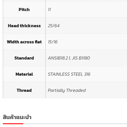
Pitch
11
Head thickness
25/64
Width across flat
15/16
Standard
ANSIB18.2.1, JIS B1180
Material
STAINLESS STEEL 316
Thread
Partially Threaded
สินค้าแนะนำ