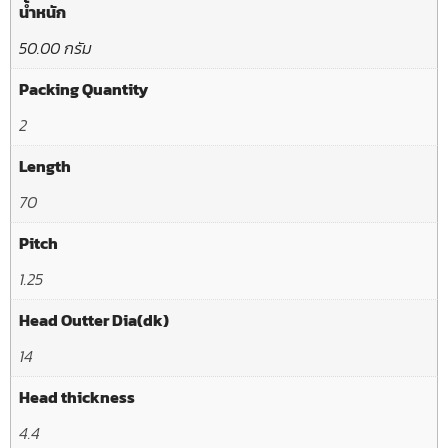
น้ำหนัก
50.00 กรัม
Packing Quantity
2
Length
70
Pitch
1.25
Head Outter Dia(dk)
14
Head thickness
4.4