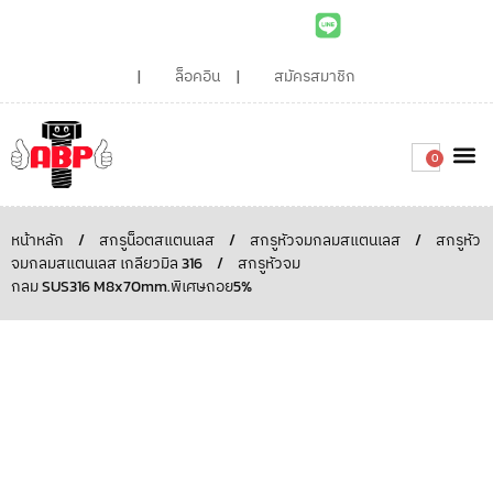
ล็อคอิน
สมัครสมาชิก
0
เกี่ยวกับเรา
สินค้าท
ไอเดียและบทความน่ารู้
ติดต่อเรา
Around the
ความยั่
สั่งซื้อเลย
หน้าหลัก
/
สกรูน็อตสแตนเลส
/
สกรูหัวจมกลมสแตนเลส
/
สกรูหัว
จมกลมสแตนเลส เกลียวมิล 316
/
สกรูหัวจม
กลม SUS316 M8x70mm.พิเศษถอย5%