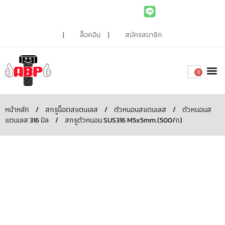
ล็อคอิน
สมัครสมาชิก
0
เกี่ยวกับเรา
สินค้าท
ไอเดียและบทความน่ารู้
ติดต่อเรา
Around the
ความยั่
สั่งซื้อเลย
หน้าหลัก
/
สกรูน็อตสแตนเลส
/
ตัวหนอนสแตนเลส
/
ตัวหนอนส
แตนเลส 316 มิล
/
สกรูตัวหนอน SUS316 M5x5mm.(500/ก)